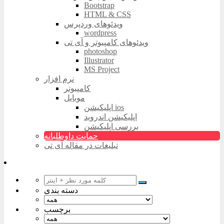
Bootstrap
HTML & CSS
ویدئوهای وردپرس
wordpress
ویدئوهای کامپیوتر و آی تی
photoshop
Illustrator
MS Project
نرم افزار
کامپیوتر
موبایل
اپلیکیشن ios
اپلیکیشن اندروید
بررسی اپلیکیشن
حمایت داوطلبانه
تبلیغات در مقاله آی تی
دسته بندی
برچسب