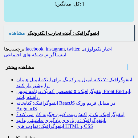
]
میانگین:
[کل:
اینفوگرافیک : آینده تجارت الکترونیک
مشاهده
اخبار تکنولوژی
,
,
twitter
,
instagram
,
facebook
برچسب‌ها:
اینستاگرام
,
شبکه های اجتماعی
مشاهده بیشتر
اینفوگرافیک: ۷ نکته ایمیل مارکتینگ برای اینکه ایمیل هایتان
را بیشتر باز کنند.
اینفوگرافیک: ۵ تخصصی که یک برنامه نویس Front-End باید
داشته باشد.
اینفوگرافیک: کتابخانه ReactJS در مقابل فریم ورک
AngularJS
اینفوگرافیک: یک تراکنش بیت کوین چگونه کار می کند؟
اینفوگرافیک: درباره ی یادگیری ماشینی بدانید.
اینفوگرافیک: تفاوت های HTML و CSS