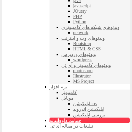
java
javascript
JQuery
PHP
Python
ویدئوهای شبکه های کامپیوتری
network
ویدئوهای وب و اینترنت
Bootstrap
HTML & CSS
ویدئوهای وردپرس
wordpress
ویدئوهای کامپیوتر و آی تی
photoshop
Illustrator
MS Project
نرم افزار
کامپیوتر
موبایل
اپلیکیشن ios
اپلیکیشن اندروید
بررسی اپلیکیشن
حمایت داوطلبانه
تبلیغات در مقاله آی تی