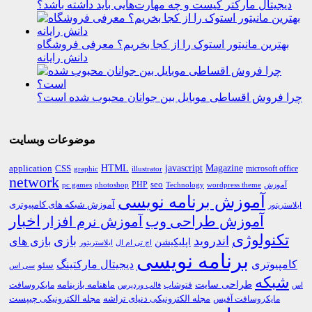
دیجیتال مارکتر کیست و چه مهارت‌هایی باید داشته باشد؟
بهترین مانیتور استوک را از کجا بخریم؟ معرفی فروشگاه
دانش رایانه
چرا فروش اقساطی موبایل بین جوانان محبوب شده است؟
موضوعات وبسایت
HTML
CSS
javascript
Magazine
application
microsoft office
graphic
illustrator
network
PHP
seo
pc games
photoshop
Technology
آموزش
wordpress theme
آموزش برنامه نویسی
آموزش شبکه های کامپیوتری
ایلاستریتور
اخبار
آموزش طراحی وب
آموزش نرم افزار
تکنولوژی
اندروید
بازی
بازی های
اپلیکیشن
اچ تی ام ال
ایلاستریتور
برنامه نویسی
کامپیوتری
دیجیتال مارکتینگ
سئو
سی اس
شبکه
طراحی سایت
فتوشاپ
ماهنامه بازینامه
مایکروسافت
اس
قالب وردپرس
مجله الکترونیکی دنیای تراشه
مجله الکترونیکی چیپست
مایکروسافت آفیس