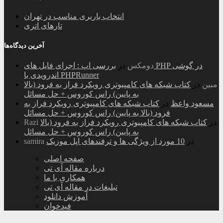
انتخاب باربری مناسب در تهران
تارهای اتری
آخرین دیدگاه‌ها
دومکس
در
بررسی اپ : اجرای فایل های PHP در گوشی
اندرویدی با PHPRunner
مبین
در
کتاب شبکه های کامپیوتری رویکرد فراز به فرود (بالا
به پایین) راس کوروس + حل مسائل
مسعود واعظ
در
کتاب شبکه های کامپیوتری رویکرد فراز به
فرود (بالا به پایین) راس کوروس + حل مسائل
در
کتاب شبکه های کامپیوتری رویکرد فراز به فرود (بالا
Razi
به پایین) راس کوروس + حل مسائل
در
10 مورد از ویژگی ها و ترفندهای اپل موزیک
samira
صفحه اصلی
درباره مقاله آی تی
همکاری با ما
تبلیغات در مقاله آی تی
آموزش دانلود
فیدخوان