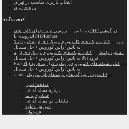
انتخاب باربری مناسب در تهران
تارهای اتری
آخرین دیدگاه‌ها
دومکس
در
بررسی اپ : اجرای فایل های PHP در گوشی
اندرویدی با PHPRunner
مبین
در
کتاب شبکه های کامپیوتری رویکرد فراز به فرود (بالا
به پایین) راس کوروس + حل مسائل
مسعود واعظ
در
کتاب شبکه های کامپیوتری رویکرد فراز به
فرود (بالا به پایین) راس کوروس + حل مسائل
در
کتاب شبکه های کامپیوتری رویکرد فراز به فرود (بالا
Razi
به پایین) راس کوروس + حل مسائل
در
10 مورد از ویژگی ها و ترفندهای اپل موزیک
samira
صفحه اصلی
درباره مقاله آی تی
همکاری با ما
تبلیغات در مقاله آی تی
آموزش دانلود
فیدخوان