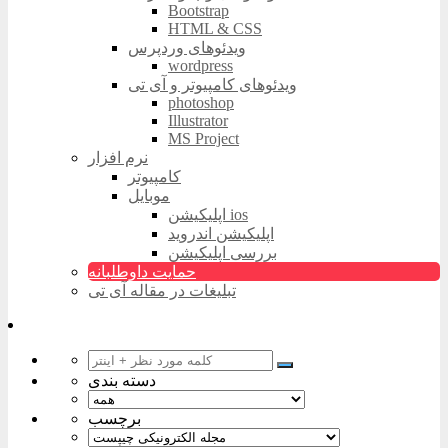
Bootstrap
HTML & CSS
ویدئوهای وردپرس
wordpress
ویدئوهای کامپیوتر و آی تی
photoshop
Illustrator
MS Project
نرم افزار
کامپیوتر
موبایل
اپلیکیشن ios
اپلیکیشن اندروید
بررسی اپلیکیشن
حمایت داوطلبانه
تبلیغات در مقاله آی تی
دسته بندی
برچسب