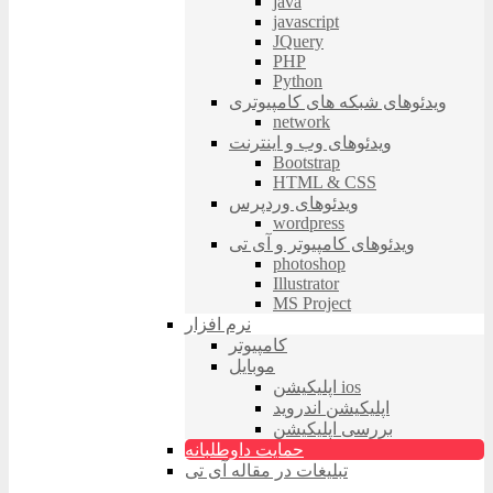
java
javascript
JQuery
PHP
Python
ویدئوهای شبکه های کامپیوتری
network
ویدئوهای وب و اینترنت
Bootstrap
HTML & CSS
ویدئوهای وردپرس
wordpress
ویدئوهای کامپیوتر و آی تی
photoshop
Illustrator
MS Project
نرم افزار
کامپیوتر
موبایل
اپلیکیشن ios
اپلیکیشن اندروید
بررسی اپلیکیشن
حمایت داوطلبانه
تبلیغات در مقاله آی تی