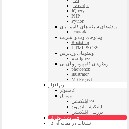
java
javascript
JQuery
PHP
Python
ویدئوهای شبکه های کامپیوتری
network
ویدئوهای وب و اینترنت
Bootstrap
HTML & CSS
ویدئوهای وردپرس
wordpress
ویدئوهای کامپیوتر و آی تی
photoshop
Illustrator
MS Project
نرم افزار
کامپیوتر
موبایل
اپلیکیشن ios
اپلیکیشن اندروید
بررسی اپلیکیشن
حمایت داوطلبانه
تبلیغات در مقاله آی تی