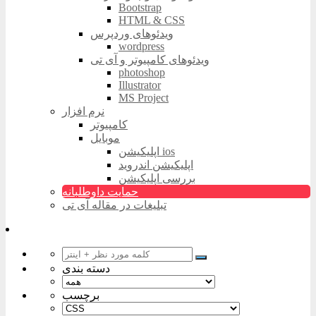
Bootstrap
HTML & CSS
ویدئوهای وردپرس
wordpress
ویدئوهای کامپیوتر و آی تی
photoshop
Illustrator
MS Project
نرم افزار
کامپیوتر
موبایل
اپلیکیشن ios
اپلیکیشن اندروید
بررسی اپلیکیشن
حمایت داوطلبانه
تبلیغات در مقاله آی تی
دسته بندی
برچسب