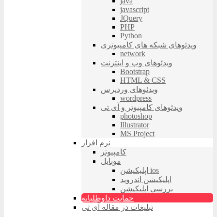
java
javascript
JQuery
PHP
Python
ویدئوهای شبکه های کامپیوتری
network
ویدئوهای وب و اینترنت
Bootstrap
HTML & CSS
ویدئوهای وردپرس
wordpress
ویدئوهای کامپیوتر و آی تی
photoshop
Illustrator
MS Project
نرم افزار
کامپیوتر
موبایل
اپلیکیشن ios
اپلیکیشن اندروید
بررسی اپلیکیشن
حمایت داوطلبانه
تبلیغات در مقاله آی تی