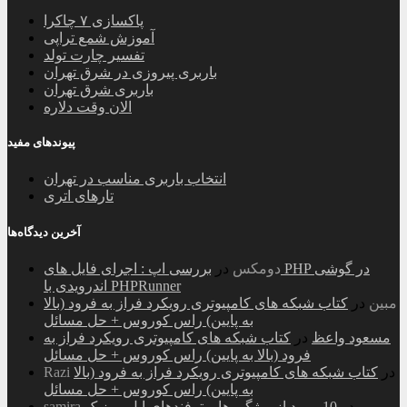
پاکسازی ۷ چاکرا
آموزش شمع تراپی
تفسیر چارت تولد
باربری پیروزی در شرق تهران
باربری شرق تهران
الان وقت دلاره
پیوندهای مفید
انتخاب باربری مناسب در تهران
تارهای اتری
آخرین دیدگاه‌ها
دومکس
در
بررسی اپ : اجرای فایل های PHP در گوشی
اندرویدی با PHPRunner
مبین
در
کتاب شبکه های کامپیوتری رویکرد فراز به فرود (بالا
به پایین) راس کوروس + حل مسائل
مسعود واعظ
در
کتاب شبکه های کامپیوتری رویکرد فراز به
فرود (بالا به پایین) راس کوروس + حل مسائل
در
کتاب شبکه های کامپیوتری رویکرد فراز به فرود (بالا
Razi
به پایین) راس کوروس + حل مسائل
در
10 مورد از ویژگی ها و ترفندهای اپل موزیک
samira