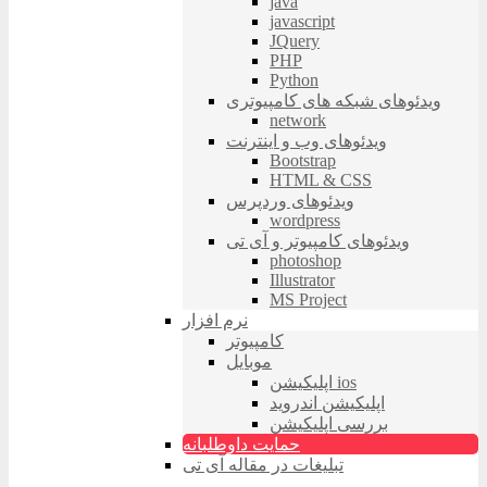
java
javascript
JQuery
PHP
Python
ویدئوهای شبکه های کامپیوتری
network
ویدئوهای وب و اینترنت
Bootstrap
HTML & CSS
ویدئوهای وردپرس
wordpress
ویدئوهای کامپیوتر و آی تی
photoshop
Illustrator
MS Project
نرم افزار
کامپیوتر
موبایل
اپلیکیشن ios
اپلیکیشن اندروید
بررسی اپلیکیشن
حمایت داوطلبانه
تبلیغات در مقاله آی تی