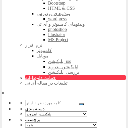
Bootstrap
HTML & CSS
ویدئوهای وردپرس
wordpress
ویدئوهای کامپیوتر و آی تی
photoshop
Illustrator
MS Project
نرم افزار
کامپیوتر
موبایل
اپلیکیشن ios
اپلیکیشن اندروید
بررسی اپلیکیشن
حمایت داوطلبانه
تبلیغات در مقاله آی تی
دسته بندی
برچسب