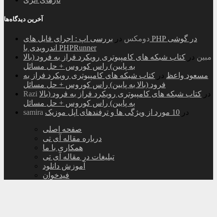
آخرین دیدگاه‌ها
دومکس
در
بررسی اپ : اجرای فایل های PHP در گوشی
اندرویدی با PHPRunner
مبین
در
کتاب شبکه های کامپیوتری رویکرد فراز به فرود (بالا
به پایین) راس کوروس + حل مسائل
مسعود واعظ
در
کتاب شبکه های کامپیوتری رویکرد فراز به
فرود (بالا به پایین) راس کوروس + حل مسائل
در
کتاب شبکه های کامپیوتری رویکرد فراز به فرود (بالا
Razi
به پایین) راس کوروس + حل مسائل
در
10 مورد از ویژگی ها و ترفندهای اپل موزیک
samira
صفحه اصلی
درباره مقاله آی تی
همکاری با ما
تبلیغات در مقاله آی تی
آموزش دانلود
فیدخوان