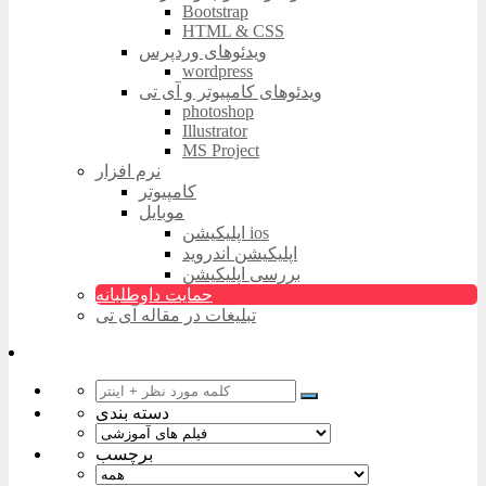
Bootstrap
HTML & CSS
ویدئوهای وردپرس
wordpress
ویدئوهای کامپیوتر و آی تی
photoshop
Illustrator
MS Project
نرم افزار
کامپیوتر
موبایل
اپلیکیشن ios
اپلیکیشن اندروید
بررسی اپلیکیشن
حمایت داوطلبانه
تبلیغات در مقاله آی تی
دسته بندی
برچسب