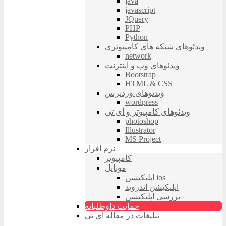
java
javascript
JQuery
PHP
Python
ویدئوهای شبکه های کامپیوتری
network
ویدئوهای وب و اینترنت
Bootstrap
HTML & CSS
ویدئوهای وردپرس
wordpress
ویدئوهای کامپیوتر و آی تی
photoshop
Illustrator
MS Project
نرم افزار
کامپیوتر
موبایل
اپلیکیشن ios
اپلیکیشن اندروید
بررسی اپلیکیشن
حمایت داوطلبانه
تبلیغات در مقاله آی تی