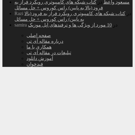
مسعود واعظ
در
کتاب شبکه های کامپیوتری رویکرد فراز به
فرود (بالا به پایین) راس کوروس + حل مسائل
در
کتاب شبکه های کامپیوتری رویکرد فراز به فرود (بالا
Razi
به پایین) راس کوروس + حل مسائل
در
10 مورد از ویژگی ها و ترفندهای اپل موزیک
samira
صفحه اصلی
درباره مقاله آی تی
همکاری با ما
تبلیغات در مقاله آی تی
آموزش دانلود
فیدخوان