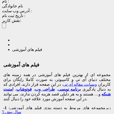
نام :
نام خانوادگی
آدرس وب سایت :
تاریخ ثبت نام :
نقش کاربر:
فیلم های آموزشی
فیلم های آموزشی
مجموعه ای از بهترین فیلم های آموزشی در همه زمینه های
مختلف دنیای آی تی و کامپیوتر، به صورت کاملا رایگان برای
کاربران
وبسایت مقاله آی تی
، در این صفحه قرار دارند. افرادی که
به دنبال یادگیری
برنامه نویسی
،
طراحی وب
،
فوتوشاپ
،
امنیت
شبکه
و… هستند و به هر دلیلی قصد هزینه کردن ندارند، می توانند
در این صفحه آموزش مورد علاقه خود را دنبال کنند.
زیرمجموعه های مربوط به دسته بندی فیلم های آموزشی:
1-
5 سال پیش
برنامه نویسی
2-
شبکه
3-
وب و اینترنت
4-
وردپرس
5-
کامپیوتر