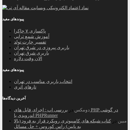
پیوندهای مفید
پاکسازی ۷ چاکرا
آموزش شمع تراپی
تفسیر چارت تولد
باربری پیروزی در شرق تهران
باربری شرق تهران
الان وقت دلاره
پیوندهای مفید
انتخاب باربری مناسب در تهران
تارهای اتری
آخرین دیدگاه‌ها
دومکس
در
بررسی اپ : اجرای فایل های PHP در گوشی
اندرویدی با PHPRunner
مبین
در
کتاب شبکه های کامپیوتری رویکرد فراز به فرود (بالا
به پایین) راس کوروس + حل مسائل