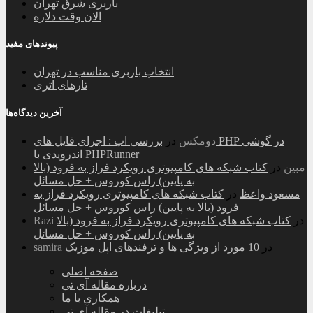
باربری شرق تهران
الان وقت دلاره
پیوندهای مفید
انتخاب باربری مناسب در تهران
تارهای اتری
آخرین دیدگاه‌ها
دومکس
در
بررسی اپ : اجرای فایل های PHP در گوشی
اندرویدی با PHPRunner
مبین
در
کتاب شبکه های کامپیوتری رویکرد فراز به فرود (بالا
به پایین) راس کوروس + حل مسائل
مسعود واعظ
در
کتاب شبکه های کامپیوتری رویکرد فراز به
فرود (بالا به پایین) راس کوروس + حل مسائل
در
کتاب شبکه های کامپیوتری رویکرد فراز به فرود (بالا
Razi
به پایین) راس کوروس + حل مسائل
در
10 مورد از ویژگی ها و ترفندهای اپل موزیک
samira
صفحه اصلی
درباره مقاله آی تی
همکاری با ما
تبلیغات در مقاله آی تی