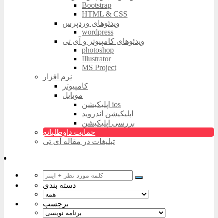
Bootstrap
HTML & CSS
ویدئوهای وردپرس
wordpress
ویدئوهای کامپیوتر و آی تی
photoshop
Illustrator
MS Project
نرم افزار
کامپیوتر
موبایل
اپلیکیشن ios
اپلیکیشن اندروید
بررسی اپلیکیشن
حمایت داوطلبانه
تبلیغات در مقاله آی تی
دسته بندی
برچسب