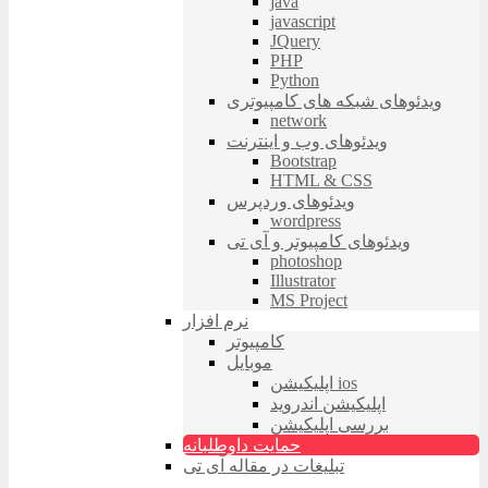
java
javascript
JQuery
PHP
Python
ویدئوهای شبکه های کامپیوتری
network
ویدئوهای وب و اینترنت
Bootstrap
HTML & CSS
ویدئوهای وردپرس
wordpress
ویدئوهای کامپیوتر و آی تی
photoshop
Illustrator
MS Project
نرم افزار
کامپیوتر
موبایل
اپلیکیشن ios
اپلیکیشن اندروید
بررسی اپلیکیشن
حمایت داوطلبانه
تبلیغات در مقاله آی تی