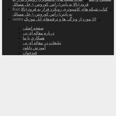
فرود (بالا به پایین) راس کوروس + حل مسائل
در
کتاب شبکه های کامپیوتری رویکرد فراز به فرود (بالا
Razi
به پایین) راس کوروس + حل مسائل
در
10 مورد از ویژگی ها و ترفندهای اپل موزیک
samira
صفحه اصلی
درباره مقاله آی تی
همکاری با ما
تبلیغات در مقاله آی تی
آموزش دانلود
فیدخوان