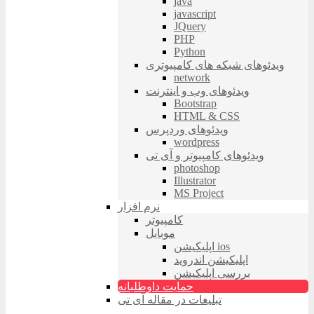
java
javascript
JQuery
PHP
Python
ویدئوهای شبکه های کامپیوتری
network
ویدئوهای وب و اینترنت
Bootstrap
HTML & CSS
ویدئوهای وردپرس
wordpress
ویدئوهای کامپیوتر و آی تی
photoshop
Illustrator
MS Project
نرم افزار
کامپیوتر
موبایل
اپلیکیشن ios
اپلیکیشن اندروید
بررسی اپلیکیشن
حمایت داوطلبانه
تبلیغات در مقاله آی تی