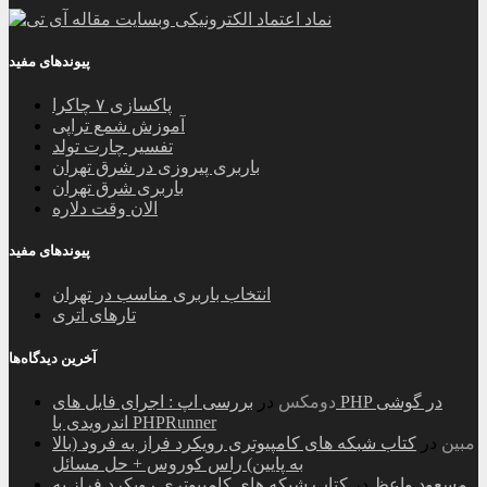
پیوندهای مفید
پاکسازی ۷ چاکرا
آموزش شمع تراپی
تفسیر چارت تولد
باربری پیروزی در شرق تهران
باربری شرق تهران
الان وقت دلاره
پیوندهای مفید
انتخاب باربری مناسب در تهران
تارهای اتری
آخرین دیدگاه‌ها
دومکس
در
بررسی اپ : اجرای فایل های PHP در گوشی
اندرویدی با PHPRunner
مبین
در
کتاب شبکه های کامپیوتری رویکرد فراز به فرود (بالا
به پایین) راس کوروس + حل مسائل
مسعود واعظ
در
کتاب شبکه های کامپیوتری رویکرد فراز به