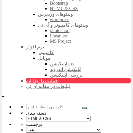
Bootstrap
HTML & CSS
ویدئوهای وردپرس
wordpress
ویدئوهای کامپیوتر و آی تی
photoshop
Illustrator
MS Project
نرم افزار
کامپیوتر
موبایل
اپلیکیشن ios
اپلیکیشن اندروید
بررسی اپلیکیشن
حمایت داوطلبانه
تبلیغات در مقاله آی تی
دسته بندی
برچسب