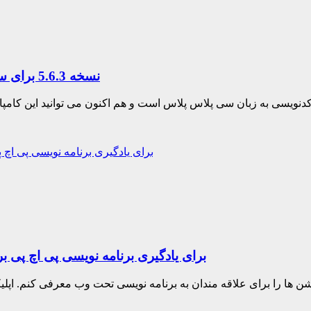
دانلود کامپایلر DEV – C++ نسخه 5.6.3 برای سیستم عامل ویندوز 10 و بالاتر
بررسی اپ : اپلیکیشن Learn PHP برای یادگیری برنامه نویس
شن ها را برای علاقه مندان به برنامه نویسی تحت وب معرفی کنم. اپلیک