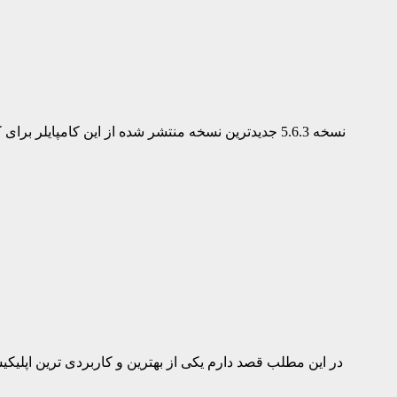
کامپایلر DEV – C++ نسخه 5.6.3 جدیدترین نسخه منتشر شده از این کامپایلر برای کدنویسی به زبان سی پلاس پلاس است و هم اکنون می توانید این کامپایلر سبک و فوق العاده را به رایگان
در این مطلب قصد دارم یکی از بهترین و کاربردی ترین اپلیکی