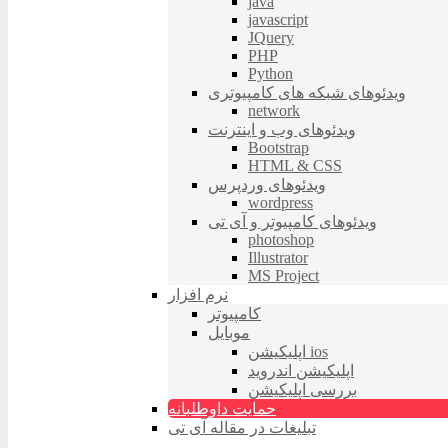
java
javascript
JQuery
PHP
Python
ویدئوهای شبکه های کامپیوتری
network
ویدئوهای وب و اینترنت
Bootstrap
HTML & CSS
ویدئوهای وردپرس
wordpress
ویدئوهای کامپیوتر و آی تی
photoshop
Illustrator
MS Project
نرم افزار
کامپیوتر
موبایل
اپلیکیشن ios
اپلیکیشن اندروید
بررسی اپلیکیشن
حمایت داوطلبانه
تبلیغات در مقاله آی تی