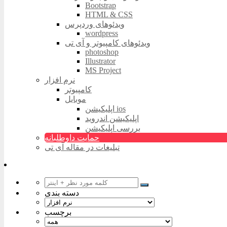
Bootstrap
HTML & CSS
ویدئوهای وردپرس
wordpress
ویدئوهای کامپیوتر و آی تی
photoshop
Illustrator
MS Project
نرم افزار
کامپیوتر
موبایل
اپلیکیشن ios
اپلیکیشن اندروید
بررسی اپلیکیشن
حمایت داوطلبانه
تبلیغات در مقاله آی تی
دسته بندی
برچسب