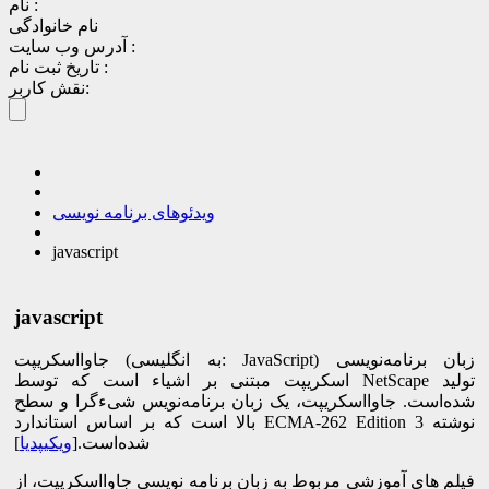
نام :
نام خانوادگی
آدرس وب سایت :
تاریخ ثبت نام :
نقش کاربر:
ویدئوهای برنامه نویسی
javascript
javascript
جاوااسکریپت (به انگلیسی: JavaScript) زبان برنامه‌نویسی
اسکریپت مبتنی بر اشیاء است که توسط NetScape تولید
شده‌است. جاوااسکریپت، یک زبان برنامه‌نویس شیءگرا و سطح
بالا است که بر اساس استاندارد ECMA-262 Edition 3 نوشته
شده‌است.[
ویکیپدیا
]
فیلم های آموزشی مربوط به زبان برنامه نویسی جاوااسکریپت، از