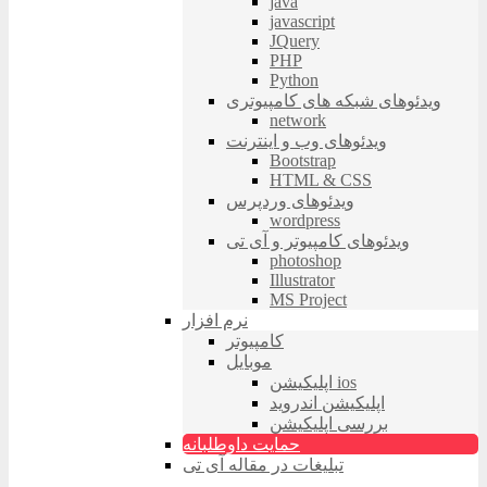
java
javascript
JQuery
PHP
Python
ویدئوهای شبکه های کامپیوتری
network
ویدئوهای وب و اینترنت
Bootstrap
HTML & CSS
ویدئوهای وردپرس
wordpress
ویدئوهای کامپیوتر و آی تی
photoshop
Illustrator
MS Project
نرم افزار
کامپیوتر
موبایل
اپلیکیشن ios
اپلیکیشن اندروید
بررسی اپلیکیشن
حمایت داوطلبانه
تبلیغات در مقاله آی تی