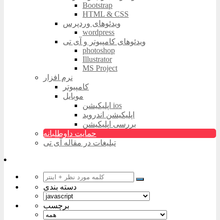
Bootstrap
HTML & CSS
ویدئوهای وردپرس
wordpress
ویدئوهای کامپیوتر و آی تی
photoshop
Illustrator
MS Project
نرم افزار
کامپیوتر
موبایل
اپلیکیشن ios
اپلیکیشن اندروید
بررسی اپلیکیشن
حمایت داوطلبانه
تبلیغات در مقاله آی تی
دسته بندی
برچسب