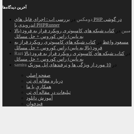
آخرین دیدگاه‌ها
دومکس
در
بررسی اپ : اجرای فایل های PHP در گوشی
اندرویدی با PHPRunner
مبین
در
کتاب شبکه های کامپیوتری رویکرد فراز به فرود (بالا
به پایین) راس کوروس + حل مسائل
مسعود واعظ
در
کتاب شبکه های کامپیوتری رویکرد فراز به
فرود (بالا به پایین) راس کوروس + حل مسائل
در
کتاب شبکه های کامپیوتری رویکرد فراز به فرود (بالا
Razi
به پایین) راس کوروس + حل مسائل
در
10 مورد از ویژگی ها و ترفندهای اپل موزیک
samira
صفحه اصلی
درباره مقاله آی تی
همکاری با ما
تبلیغات در مقاله آی تی
آموزش دانلود
فیدخوان