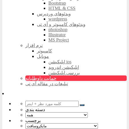
Bootstrap
HTML & CSS
ویدئوهای وردپرس
wordpress
ویدئوهای کامپیوتر و آی تی
photoshop
Illustrator
MS Project
نرم افزار
کامپیوتر
موبایل
اپلیکیشن ios
اپلیکیشن اندروید
بررسی اپلیکیشن
حمایت داوطلبانه
تبلیغات در مقاله آی تی
دسته بندی
برچسب