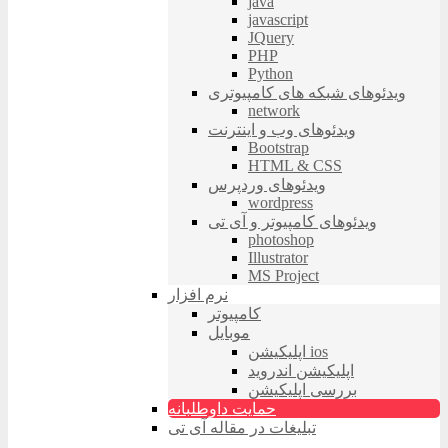
java
javascript
JQuery
PHP
Python
ویدئوهای شبکه های کامپیوتری
network
ویدئوهای وب و اینترنت
Bootstrap
HTML & CSS
ویدئوهای وردپرس
wordpress
ویدئوهای کامپیوتر و آی تی
photoshop
Illustrator
MS Project
نرم افزار
کامپیوتر
موبایل
اپلیکیشن ios
اپلیکیشن اندروید
بررسی اپلیکیشن
حمایت داوطلبانه
تبلیغات در مقاله آی تی