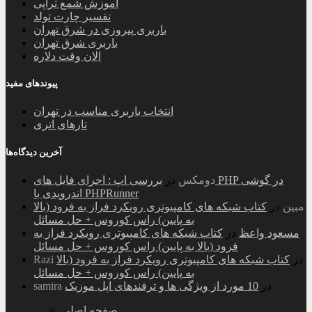
آموزش شمع تراپی
تفسیر چارت تولد
باربری پیروزی در شرق تهران
باربری شرق تهران
الان وقت دلاره
پیوندهای مفید
انتخاب باربری مناسب در تهران
تارهای اتری
آخرین دیدگاه‌ها
دومکس
در
بررسی اپ : اجرای فایل های PHP در گوشی
اندرویدی با PHPRunner
مبین
در
کتاب شبکه های کامپیوتری رویکرد فراز به فرود (بالا
به پایین) راس کوروس + حل مسائل
مسعود واعظ
در
کتاب شبکه های کامپیوتری رویکرد فراز به
فرود (بالا به پایین) راس کوروس + حل مسائل
در
کتاب شبکه های کامپیوتری رویکرد فراز به فرود (بالا
Razi
به پایین) راس کوروس + حل مسائل
در
10 مورد از ویژگی ها و ترفندهای اپل موزیک
samira
صفحه اصلی