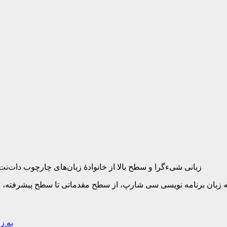
سی شارپ (به انگلیسی: C#)، زبانی شیءگرا و سطح بالا از خانوادهٔ زبان‌های چارچوب 