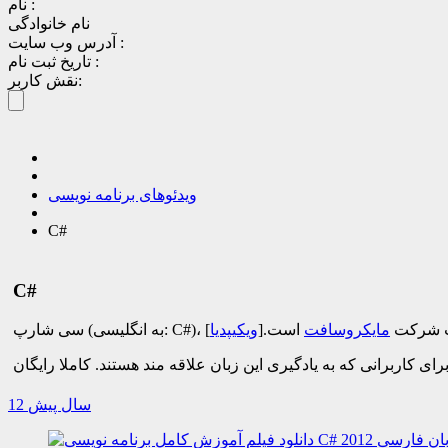
نام :
نام خانوادگی
آدرس وب سایت :
تاریخ ثبت نام :
نقش کاربر:
ویدئوهای برنامه نویسی
C#
C#
دات‌نت شرکت
مایکروسافت
است.[
ویکیپدیا
]
12 سال پیش