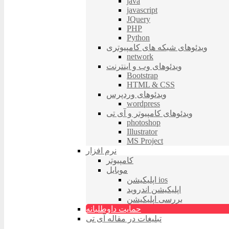
java
javascript
JQuery
PHP
Python
ویدئوهای شبکه های کامپیوتری
network
ویدئوهای وب و اینترنت
Bootstrap
HTML & CSS
ویدئوهای وردپرس
wordpress
ویدئوهای کامپیوتر و آی تی
photoshop
Illustrator
MS Project
نرم افزار
کامپیوتر
موبایل
اپلیکیشن ios
اپلیکیشن اندروید
بررسی اپلیکیشن
حمایت داوطلبانه
تبلیغات در مقاله آی تی