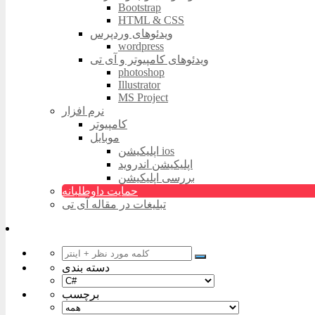
Bootstrap
HTML & CSS
ویدئوهای وردپرس
wordpress
ویدئوهای کامپیوتر و آی تی
photoshop
Illustrator
MS Project
نرم افزار
کامپیوتر
موبایل
اپلیکیشن ios
اپلیکیشن اندروید
بررسی اپلیکیشن
حمایت داوطلبانه
تبلیغات در مقاله آی تی
دسته بندی
برچسب