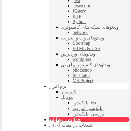
java
javascript
JQuery
PHP
Python
ویدئوهای شبکه های کامپیوتری
network
ویدئوهای وب و اینترنت
Bootstrap
HTML & CSS
ویدئوهای وردپرس
wordpress
ویدئوهای کامپیوتر و آی تی
photoshop
Illustrator
MS Project
نرم افزار
کامپیوتر
موبایل
اپلیکیشن ios
اپلیکیشن اندروید
بررسی اپلیکیشن
حمایت داوطلبانه
تبلیغات در مقاله آی تی