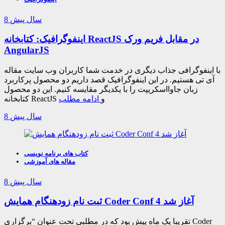
8 سال پیش
اینفوگرافیک: کتابخانه ReactJS در مقابل فریم ورک
AngularJS
با اینفوگرافی جذاب دیگری در خدمت شما کاربران وب سایت مقاله
آی تی هستیم. در این اینفوگرافیک قصد داریم دو محصول پرکاربرد
زبان جاوااسکریپت را با یکدیگر مقایسه کنیم. این دو محصول
کتابخانه ReactJS و
ادامه مطلب
8 سال پیش
کتاب های برنامه نویسی
مقاله های آموزشی
8 سال پیش
ثبت نام زودهنگام همایش Coder Conf 4 آغاز شد
تقریبا یک ماه پیش بود که در مطلبی تحت عنوان “برگزاری Coder