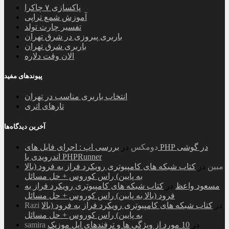
پاکسازی ۷ چاکرا
آموزش شمع تراپی
تفسیر چارت تولد
باربری پیروزی در شرق تهران
باربری شرق تهران
الان وقت دلاره
پیوندهای مفید
انتخاب باربری مناسب در تهران
تارهای اتری
آخرین دیدگاه‌ها
دومکس
در
بررسی اپ : اجرای فایل های PHP در گوشی
اندرویدی با PHPRunner
مبین
در
کتاب شبکه های کامپیوتری رویکرد فراز به فرود (بالا
به پایین) راس کوروس + حل مسائل
مسعود واعظ
در
کتاب شبکه های کامپیوتری رویکرد فراز به
فرود (بالا به پایین) راس کوروس + حل مسائل
در
کتاب شبکه های کامپیوتری رویکرد فراز به فرود (بالا
Razi
به پایین) راس کوروس + حل مسائل
در
10 مورد از ویژگی ها و ترفندهای اپل موزیک
samira