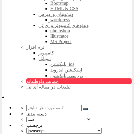
Bootstrap
HTML & CSS
ویدئوهای وردپرس
wordpress
ویدئوهای کامپیوتر و آی تی
photoshop
Illustrator
MS Project
نرم افزار
کامپیوتر
موبایل
اپلیکیشن ios
اپلیکیشن اندروید
بررسی اپلیکیشن
حمایت داوطلبانه
تبلیغات در مقاله آی تی
دسته بندی
برچسب