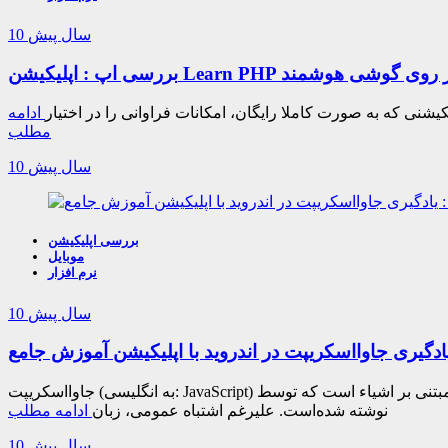
10 سال پیش
ی پی اچ پی بر روی گوشی هوشمند
یشنی که به صورت کاملا رایگان، امکانات فراوانی را در اختیار
ادامه
مطلب
10 سال پیش
بررسی اپلیکیشن
موبایل
نرم افزار
10 سال پیش
جاوااسکریپت (به انگلیسی: JavaScript) زبان برنامه‌نویسی اسکریپت مبتنی بر اشیاء است که توسط NetScape تولید شده‌است. این زبان، یک زبان شیءگرا است که بر اساس استاندارد ECMA-262 Edition 3
نوشته شده‌است. علیرغم اشتباه عمومی، زبان
ادامه مطلب
10 سال پیش