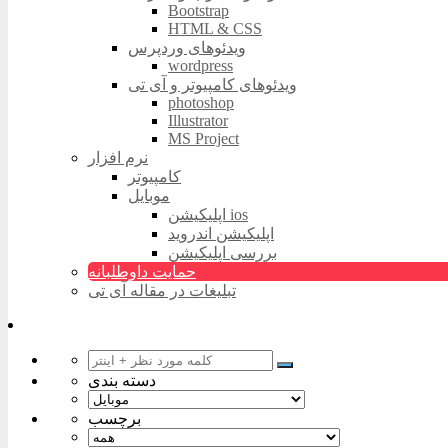
Bootstrap
HTML & CSS
ویدئوهای وردپرس
wordpress
ویدئوهای کامپیوتر و آی تی
photoshop
Illustrator
MS Project
نرم افزار
کامپیوتر
موبایل
اپلیکیشن ios
اپلیکیشن اندروید
بررسی اپلیکیشن
حمایت داوطلبانه
تبلیغات در مقاله آی تی
دسته بندی
برچسب