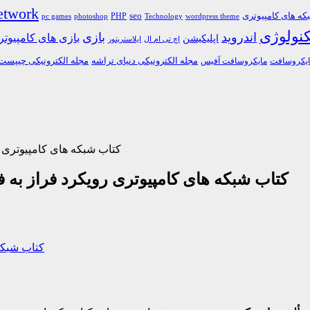
etwork
ه های کامپیوتری
PHP
seo
pc games
photoshop
Technology
wordpress theme
کنولوژی
اندروید
بازی
بازی های کامپیوت
اپلیکیشن
اچ تی ام ال
ایلاستریتور
مجله الکترونیکی دنیای تراشه
مجله الکترونیکی چیپست
یکروسافت
مایکروسافت آفیس
کتاب شبکه های کامپیوتری ر
کتاب شبکه های کامپیوتری رویکرد فراز به ف