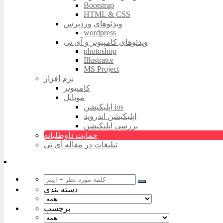
Bootstrap
HTML & CSS
ویدئوهای وردپرس
wordpress
ویدئوهای کامپیوتر و آی تی
photoshop
Illustrator
MS Project
نرم افزار
کامپیوتر
موبایل
اپلیکیشن ios
اپلیکیشن اندروید
بررسی اپلیکیشن
حمایت داوطلبانه
تبلیغات در مقاله آی تی
دسته بندی
برچسب