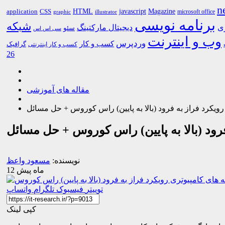
n
HTML
CSS
javascript
Magazine
application
microsoft office
graphic
illustrator
برنامه نویسی
شبکه
ری
دیجیتال مارکتینگ
سئو
سی اس اس
وب و اینترنت
وردپرس
کسب و کار
گرافیک
کسب و کار اینترنتی
26
مقاله های آموزشی
ویکرد فراز به فرود (بالا به پایین) راس کوروس + حل مسائل
رود (بالا به پایین) راس کوروس + حل مسائل
نویسنده:
مسعود واعظ
12 ماه پیش
توییتر
فیسبوک
تلگرام
واتساپ
کپی لینک