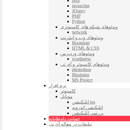
java
javascript
JQuery
PHP
Python
ویدئوهای شبکه های کامپیوتری
network
ویدئوهای وب و اینترنت
Bootstrap
HTML & CSS
ویدئوهای وردپرس
wordpress
ویدئوهای کامپیوتر و آی تی
photoshop
Illustrator
MS Project
نرم افزار
کامپیوتر
موبایل
اپلیکیشن ios
اپلیکیشن اندروید
بررسی اپلیکیشن
حمایت داوطلبانه
تبلیغات در مقاله آی تی