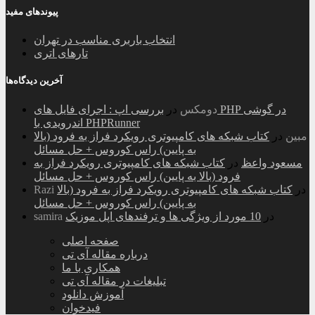
پیوندهای مفید
انتخاب باربری مناسب در تهران
تارهای اتری
آخرین دیدگاه‌ها
دومکس
در
بررسی اپ : اجرای فایل های PHP در گوشی
اندرویدی با PHPRunner
مبین
در
کتاب شبکه های کامپیوتری رویکرد فراز به فرود (بالا
به پایین) راس کوروس + حل مسائل
مسعود واعظ
در
کتاب شبکه های کامپیوتری رویکرد فراز به
فرود (بالا به پایین) راس کوروس + حل مسائل
در
کتاب شبکه های کامپیوتری رویکرد فراز به فرود (بالا
Razi
به پایین) راس کوروس + حل مسائل
در
10 مورد از ویژگی ها و ترفندهای اپل موزیک
samira
صفحه اصلی
درباره مقاله آی تی
همکاری با ما
تبلیغات در مقاله آی تی
آموزش دانلود
فیدخوان