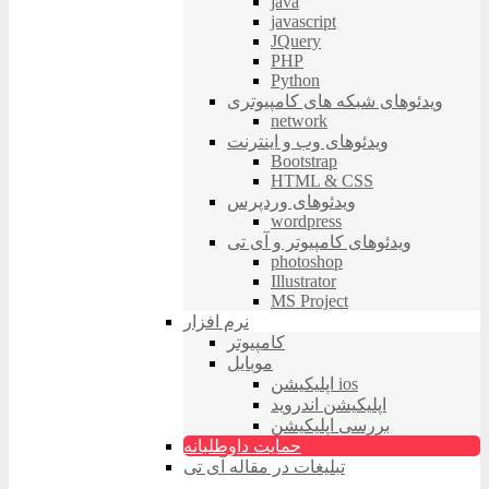
java
javascript
JQuery
PHP
Python
ویدئوهای شبکه های کامپیوتری
network
ویدئوهای وب و اینترنت
Bootstrap
HTML & CSS
ویدئوهای وردپرس
wordpress
ویدئوهای کامپیوتر و آی تی
photoshop
Illustrator
MS Project
نرم افزار
کامپیوتر
موبایل
اپلیکیشن ios
اپلیکیشن اندروید
بررسی اپلیکیشن
حمایت داوطلبانه
تبلیغات در مقاله آی تی