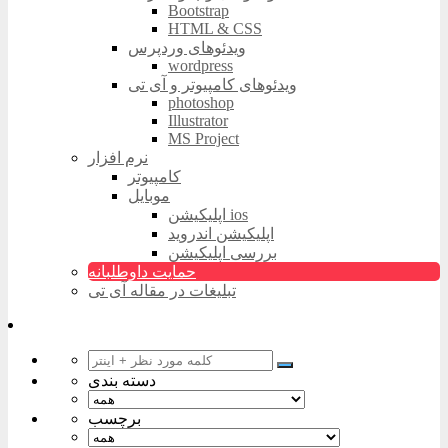
Bootstrap
HTML & CSS
ویدئوهای وردپرس
wordpress
ویدئوهای کامپیوتر و آی تی
photoshop
Illustrator
MS Project
نرم افزار
کامپیوتر
موبایل
اپلیکیشن ios
اپلیکیشن اندروید
بررسی اپلیکیشن
حمایت داوطلبانه
تبلیغات در مقاله آی تی
دسته بندی
برچسب