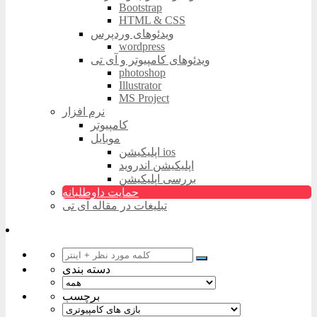
Bootstrap
HTML & CSS
ویدئوهای وردپرس
wordpress
ویدئوهای کامپیوتر و آی تی
photoshop
Illustrator
MS Project
نرم افزار
کامپیوتر
موبایل
اپلیکیشن ios
اپلیکیشن اندروید
بررسی اپلیکیشن
حمایت داوطلبانه
تبلیغات در مقاله آی تی
دسته بندی
برچسب