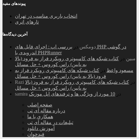
پیوندهای مفید
انتخاب باربری مناسب در تهران
تارهای اتری
آخرین دیدگاه‌ها
دومکس
در
بررسی اپ : اجرای فایل های PHP در گوشی
اندرویدی با PHPRunner
مبین
در
کتاب شبکه های کامپیوتری رویکرد فراز به فرود (بالا
به پایین) راس کوروس + حل مسائل
مسعود واعظ
در
کتاب شبکه های کامپیوتری رویکرد فراز به
فرود (بالا به پایین) راس کوروس + حل مسائل
در
کتاب شبکه های کامپیوتری رویکرد فراز به فرود (بالا
Razi
به پایین) راس کوروس + حل مسائل
در
10 مورد از ویژگی ها و ترفندهای اپل موزیک
samira
صفحه اصلی
درباره مقاله آی تی
همکاری با ما
تبلیغات در مقاله آی تی
آموزش دانلود
فیدخوان