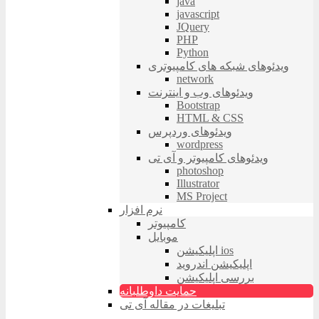
java
javascript
JQuery
PHP
Python
ویدئوهای شبکه های کامپیوتری
network
ویدئوهای وب و اینترنت
Bootstrap
HTML & CSS
ویدئوهای وردپرس
wordpress
ویدئوهای کامپیوتر و آی تی
photoshop
Illustrator
MS Project
نرم افزار
کامپیوتر
موبایل
اپلیکیشن ios
اپلیکیشن اندروید
بررسی اپلیکیشن
حمایت داوطلبانه
تبلیغات در مقاله آی تی