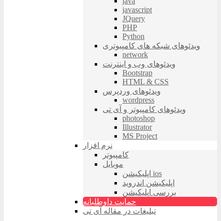
java
javascript
JQuery
PHP
Python
ویدئوهای شبکه های کامپیوتری
network
ویدئوهای وب و اینترنت
Bootstrap
HTML & CSS
ویدئوهای وردپرس
wordpress
ویدئوهای کامپیوتر و آی تی
photoshop
Illustrator
MS Project
نرم افزار
کامپیوتر
موبایل
اپلیکیشن ios
اپلیکیشن اندروید
بررسی اپلیکیشن
حمایت داوطلبانه
تبلیغات در مقاله آی تی