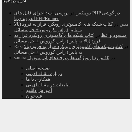
آخرین دیدگاه‌ها
دومکس
در
بررسی اپ : اجرای فایل های PHP در گوشی
اندرویدی با PHPRunner
مبین
در
کتاب شبکه های کامپیوتری رویکرد فراز به فرود (بالا
به پایین) راس کوروس + حل مسائل
مسعود واعظ
در
کتاب شبکه های کامپیوتری رویکرد فراز به
فرود (بالا به پایین) راس کوروس + حل مسائل
در
کتاب شبکه های کامپیوتری رویکرد فراز به فرود (بالا
Razi
به پایین) راس کوروس + حل مسائل
در
10 مورد از ویژگی ها و ترفندهای اپل موزیک
samira
صفحه اصلی
درباره مقاله آی تی
همکاری با ما
تبلیغات در مقاله آی تی
آموزش دانلود
فیدخوان