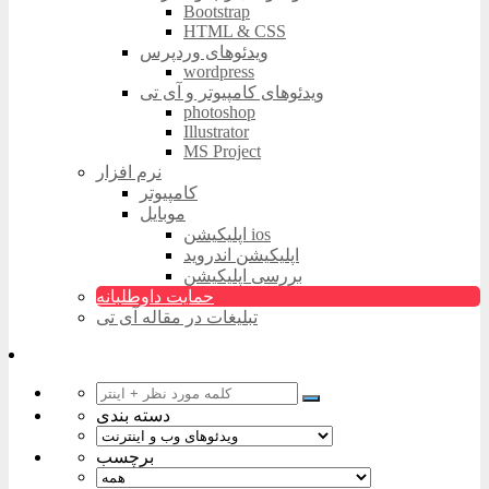
Bootstrap
HTML & CSS
ویدئوهای وردپرس
wordpress
ویدئوهای کامپیوتر و آی تی
photoshop
Illustrator
MS Project
نرم افزار
کامپیوتر
موبایل
اپلیکیشن ios
اپلیکیشن اندروید
بررسی اپلیکیشن
حمایت داوطلبانه
تبلیغات در مقاله آی تی
دسته بندی
برچسب