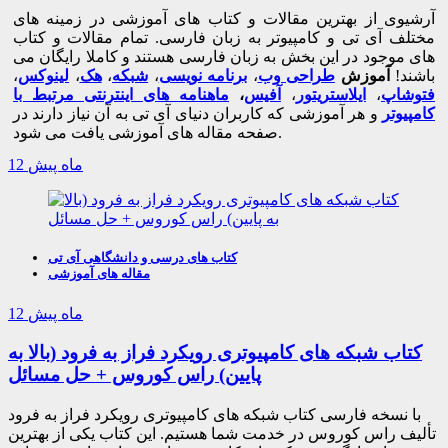
آرشیوی از بهترین مقالات و کتاب های آموزشی در زمینه های
مختلف آی تی و کامپیوتر به زبان فارسی. تمام مقالات و کتاب
های موجود در این بخش به زبان فارسی هستند و کاملا رایگان می
باشند!
آموزش
طراحی وب
،
برنامه نویسی
،
شبکه
،
هک
،
لینوکس
،
فتوشاپ
،
ایلاستریتور
،
آفیس
،
ماهنامه های اینترنتی مرتبط با
کامپیوتر
و هر آموزشی که کاربران دنیای آی تی به آن نیاز دارند در
صفحه مقاله های آموزشی یافت می شود.
12 ماه پیش
زیرمجموعه های مربوط به دسته بندی مقاله های آموزشی:
1-
برنامه نویسی
2-
شبکه
3-
وب و اینترنت
4-
کامپیوتر
5-
مجله
اینترنتی
6-
درسی – دانشگاهی
کتاب های درسی و دانشگاهی آی تی
مقاله های آموزشی
12 ماه پیش
کتاب شبکه های کامپیوتری رویکرد فراز به فرود (بالا به
پایین) راس کوروس + حل مسائل
با نسخه فارسی کتاب شبکه های کامپیوتری رویکرد فراز به فرود
تألیف راس کوروس در خدمت شما هستیم. این کتاب یکی از بهترین