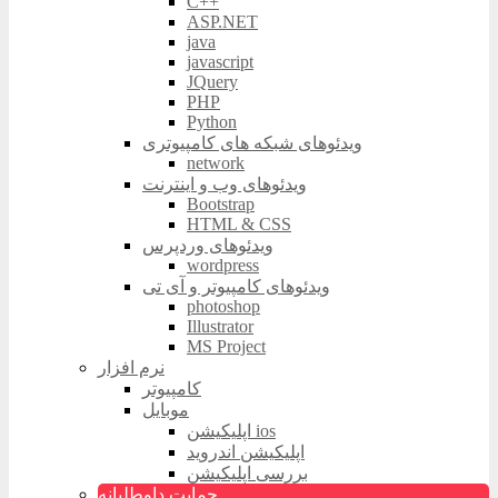
C++
ASP.NET
java
javascript
JQuery
PHP
Python
ویدئوهای شبکه های کامپیوتری
network
ویدئوهای وب و اینترنت
Bootstrap
HTML & CSS
ویدئوهای وردپرس
wordpress
ویدئوهای کامپیوتر و آی تی
photoshop
Illustrator
MS Project
نرم افزار
کامپیوتر
موبایل
اپلیکیشن ios
اپلیکیشن اندروید
بررسی اپلیکیشن
حمایت داوطلبانه