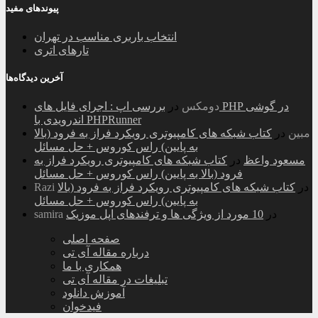
پیوندهای مفید
انتخاب باربری مناسب در تهران
تارهای اتری
آخرین دیدگاه‌ها
دومکس
در
بررسی اپ : اجرای فایل های PHP در گوشی
اندرویدی با PHPRunner
مبین
در
کتاب شبکه های کامپیوتری رویکرد فراز به فرود (بالا
به پایین) راس کوروس + حل مسائل
مسعود واعظ
در
کتاب شبکه های کامپیوتری رویکرد فراز به
فرود (بالا به پایین) راس کوروس + حل مسائل
در
کتاب شبکه های کامپیوتری رویکرد فراز به فرود (بالا
Razi
به پایین) راس کوروس + حل مسائل
در
10 مورد از ویژگی ها و ترفندهای اپل موزیک
samira
صفحه اصلی
درباره مقاله آی تی
همکاری با ما
تبلیغات در مقاله آی تی
آموزش دانلود
فیدخوان