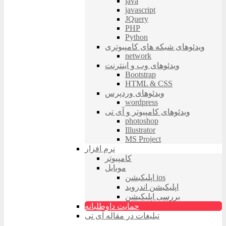
java
javascript
JQuery
PHP
Python
ویدئوهای شبکه های کامپیوتری
network
ویدئوهای وب و اینترنت
Bootstrap
HTML & CSS
ویدئوهای وردپرس
wordpress
ویدئوهای کامپیوتر و آی تی
photoshop
Illustrator
MS Project
نرم افزار
کامپیوتر
موبایل
اپلیکیشن ios
اپلیکیشن اندروید
بررسی اپلیکیشن
حمایت داوطلبانه
تبلیغات در مقاله آی تی