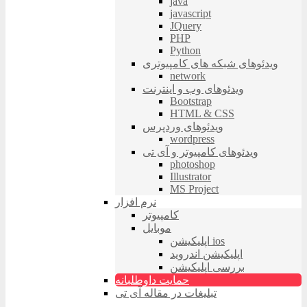
java
javascript
JQuery
PHP
Python
ویدئوهای شبکه های کامپیوتری
network
ویدئوهای وب و اینترنت
Bootstrap
HTML & CSS
ویدئوهای وردپرس
wordpress
ویدئوهای کامپیوتر و آی تی
photoshop
Illustrator
MS Project
نرم افزار
کامپیوتر
موبایل
اپلیکیشن ios
اپلیکیشن اندروید
بررسی اپلیکیشن
حمایت داوطلبانه
تبلیغات در مقاله آی تی