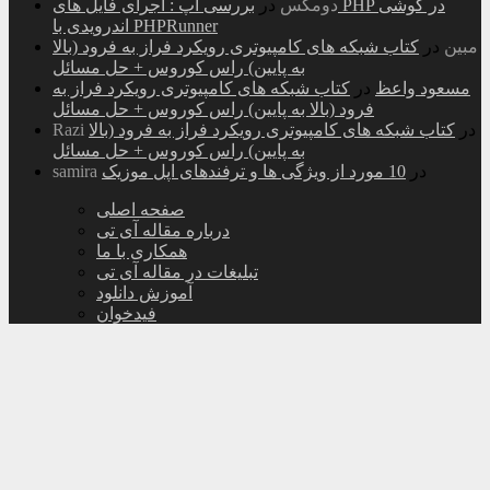
دومکس
در
بررسی اپ : اجرای فایل های PHP در گوشی
اندرویدی با PHPRunner
مبین
در
کتاب شبکه های کامپیوتری رویکرد فراز به فرود (بالا
به پایین) راس کوروس + حل مسائل
مسعود واعظ
در
کتاب شبکه های کامپیوتری رویکرد فراز به
فرود (بالا به پایین) راس کوروس + حل مسائل
در
کتاب شبکه های کامپیوتری رویکرد فراز به فرود (بالا
Razi
به پایین) راس کوروس + حل مسائل
در
10 مورد از ویژگی ها و ترفندهای اپل موزیک
samira
صفحه اصلی
درباره مقاله آی تی
همکاری با ما
تبلیغات در مقاله آی تی
آموزش دانلود
فیدخوان