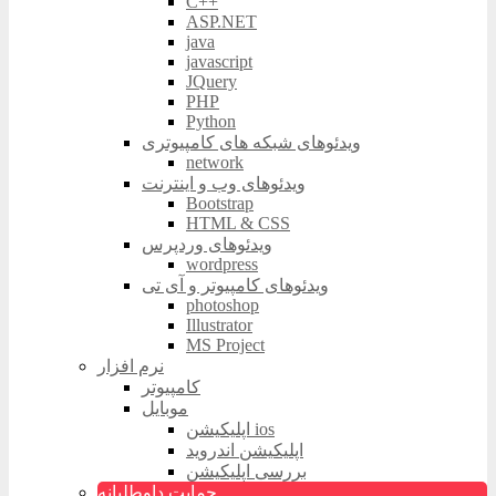
C++
ASP.NET
java
javascript
JQuery
PHP
Python
ویدئوهای شبکه های کامپیوتری
network
ویدئوهای وب و اینترنت
Bootstrap
HTML & CSS
ویدئوهای وردپرس
wordpress
ویدئوهای کامپیوتر و آی تی
photoshop
Illustrator
MS Project
نرم افزار
کامپیوتر
موبایل
اپلیکیشن ios
اپلیکیشن اندروید
بررسی اپلیکیشن
حمایت داوطلبانه