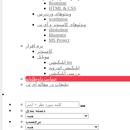
Bootstrap
HTML & CSS
ویدئوهای وردپرس
wordpress
ویدئوهای کامپیوتر و آی تی
photoshop
Illustrator
MS Project
نرم افزار
کامپیوتر
موبایل
اپلیکیشن ios
اپلیکیشن اندروید
بررسی اپلیکیشن
حمایت داوطلبانه
تبلیغات در مقاله آی تی
دسته بندی
برچسب