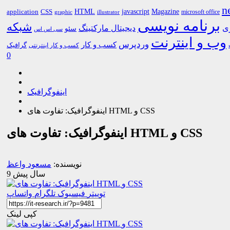
n
HTML
CSS
javascript
Magazine
application
microsoft office
graphic
illustrator
برنامه نویسی
شبکه
ری
دیجیتال مارکتینگ
سئو
سی اس اس
وب و اینترنت
وردپرس
کسب و کار
گرافیک
کسب و کار اینترنتی
0
اینفوگرافیک
اینفوگرافیک: تفاوت های HTML و CSS
اینفوگرافیک: تفاوت های HTML و CSS
نویسنده:
مسعود واعظ
9 سال پیش
توییتر
فیسبوک
تلگرام
واتساپ
کپی لینک