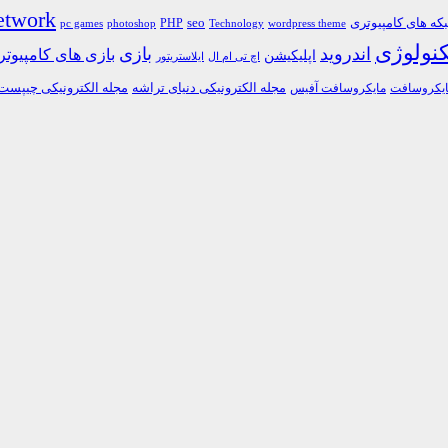
etwork
ه های کامپیوتری
PHP
seo
pc games
photoshop
Technology
wordpress theme
کنولوژی
اندروید
بازی
بازی های کامپیوت
اپلیکیشن
اچ تی ام ال
ایلاستریتور
مجله الکترونیکی دنیای تراشه
مجله الکترونیکی چیپست
یکروسافت
مایکروسافت آفیس