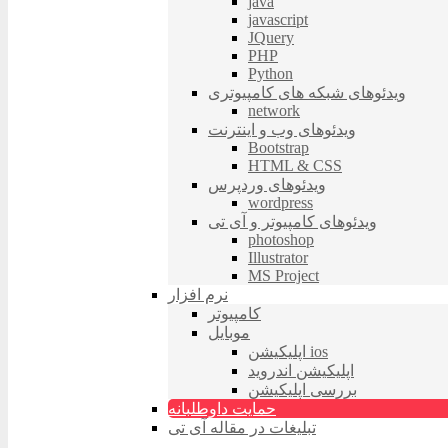
java
javascript
JQuery
PHP
Python
ویدئوهای شبکه های کامپیوتری
network
ویدئوهای وب و اینترنت
Bootstrap
HTML & CSS
ویدئوهای وردپرس
wordpress
ویدئوهای کامپیوتر و آی تی
photoshop
Illustrator
MS Project
نرم افزار
کامپیوتر
موبایل
اپلیکیشن ios
اپلیکیشن اندروید
بررسی اپلیکیشن
حمایت داوطلبانه
تبلیغات در مقاله آی تی