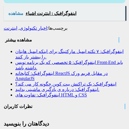
اینفوگرافیک : اینترنت اشیاء
مشاهده
برچسب‌ها:
اخبار تکنولوژی
,
اینترنت
مشاهده بیشتر
اینفوگرافیک: ۷ نکته ایمیل مارکتینگ برای اینکه ایمیل هایتان
را بیشتر باز کنند.
اینفوگرافیک: ۵ تخصصی که یک برنامه نویس Front-End باید
داشته باشد.
اینفوگرافیک: کتابخانه ReactJS در مقابل فریم ورک
AngularJS
اینفوگرافیک: یک تراکنش بیت کوین چگونه کار می کند؟
اینفوگرافیک: درباره ی یادگیری ماشینی بدانید.
اینفوگرافیک: تفاوت های HTML و CSS
نظرات کاربران
دیدگاهتان را بنویسید