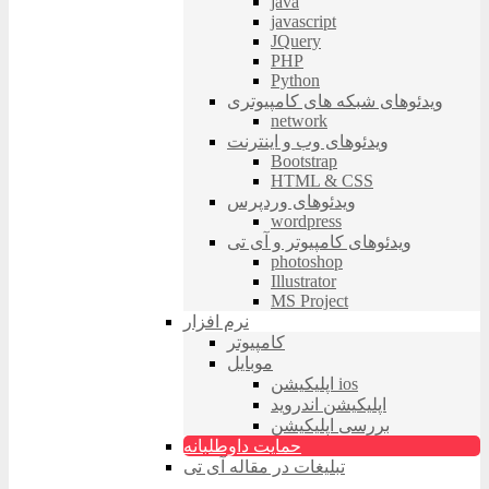
java
javascript
JQuery
PHP
Python
ویدئوهای شبکه های کامپیوتری
network
ویدئوهای وب و اینترنت
Bootstrap
HTML & CSS
ویدئوهای وردپرس
wordpress
ویدئوهای کامپیوتر و آی تی
photoshop
Illustrator
MS Project
نرم افزار
کامپیوتر
موبایل
اپلیکیشن ios
اپلیکیشن اندروید
بررسی اپلیکیشن
حمایت داوطلبانه
تبلیغات در مقاله آی تی