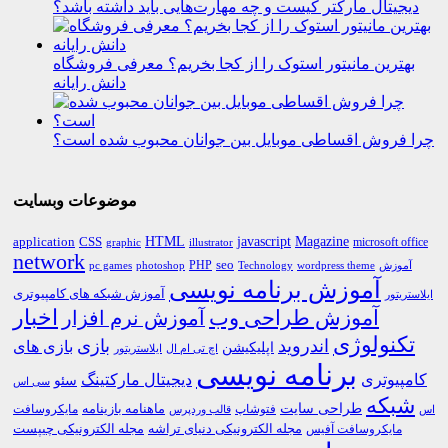
دیجیتال مارکتر کیست و چه مهارت‌هایی باید داشته باشد؟
بهترین مانیتور استوک را از کجا بخریم؟ معرفی فروشگاه
دانش رایانه
چرا فروش اقساطی موبایل بین جوانان محبوب شده است؟
موضوعات وبسایت
HTML
CSS
javascript
Magazine
application
microsoft office
graphic
illustrator
network
PHP
seo
pc games
photoshop
Technology
آموزش
wordpress theme
آموزش برنامه نویسی
آموزش شبکه های کامپیوتری
ایلاستریتور
اخبار
آموزش طراحی وب
آموزش نرم افزار
تکنولوژی
اندروید
بازی
بازی های
اپلیکیشن
اچ تی ام ال
ایلاستریتور
برنامه نویسی
کامپیوتری
دیجیتال مارکتینگ
سئو
سی اس
شبکه
طراحی سایت
فتوشاپ
ماهنامه بازینامه
مایکروسافت
اس
قالب وردپرس
مجله الکترونیکی دنیای تراشه
مجله الکترونیکی چیپست
مایکروسافت آفیس