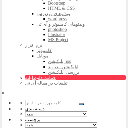
Bootstrap
HTML & CSS
ویدئوهای وردپرس
wordpress
ویدئوهای کامپیوتر و آی تی
photoshop
Illustrator
MS Project
نرم افزار
کامپیوتر
موبایل
اپلیکیشن ios
اپلیکیشن اندروید
بررسی اپلیکیشن
حمایت داوطلبانه
تبلیغات در مقاله آی تی
دسته بندی
برچسب