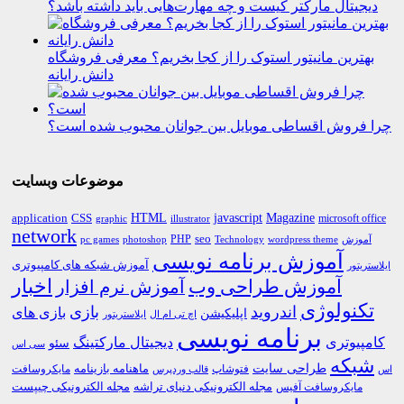
دیجیتال مارکتر کیست و چه مهارت‌هایی باید داشته باشد؟
بهترین مانیتور استوک را از کجا بخریم؟ معرفی فروشگاه
دانش رایانه
چرا فروش اقساطی موبایل بین جوانان محبوب شده است؟
موضوعات وبسایت
HTML
CSS
javascript
Magazine
application
microsoft office
graphic
illustrator
network
PHP
seo
pc games
photoshop
Technology
آموزش
wordpress theme
آموزش برنامه نویسی
آموزش شبکه های کامپیوتری
ایلاستریتور
اخبار
آموزش طراحی وب
آموزش نرم افزار
تکنولوژی
اندروید
بازی
بازی های
اپلیکیشن
اچ تی ام ال
ایلاستریتور
برنامه نویسی
کامپیوتری
دیجیتال مارکتینگ
سئو
سی اس
شبکه
طراحی سایت
فتوشاپ
ماهنامه بازینامه
مایکروسافت
اس
قالب وردپرس
مجله الکترونیکی دنیای تراشه
مجله الکترونیکی چیپست
مایکروسافت آفیس