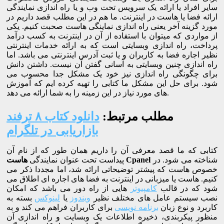
سایر افراد یا ارائه یک سرویس تحت وب و یا راه اندازی نمایندگی
ارائه فضا یا هاست در اینترنت. ما هم در این مطلب قصد داریم در
مورد گزینه آخر یعنی راه اندازی نماینگی هاست صحبت کنیم. یکی
از مواردی که میتوان با استفاده از آن در اینترنت به کسب درآمد
پرداخت، راه اندازی وبسایتی است که به ارائه خدمات اینترنتی
نظیر اجاره فضا به کاربران و یا ثبت آدرس اینترنتی می باشد. اما
راه اندازی چنین وبسایتی به آسانی گفتن آن نیست. داشتن دانش
برای چگونگی راه اندازی نیز خود یک مشکل جدا محسوب می
شود. برای حل این مشکل ما کتابی را تهیه کرده ایم که آموزش
های مورد نیاز در این زمینه را به شما ارائه می دهد.
مطلب مرتبط:
دانلود کتاب ۸ ترفند
بازاریابی در تلگرام
کتابی که ما قصد معرفی آن را داریم همان طور که از نام آن
شناخته می شود. در
هاست Cpanel
پیداست تحت عنوان نمایندگی
خصوص هاست که پیشتر توضیحاتی ارائه شد، اما مجددا ذکر می
کنیم. هاست یا میزبانی در اینترنت به فضا های اجاره ای اطلاق می
شود که در قالب
کامپیوتر
هایی از راه دور می باشد که امکان
نصب سیستم عامل های مختلف نظیر
ویندوز
یا
لینوکس
بسته به
کاربرد و نوع زبان
برنامه نویسی
برای کاربران فراهم می کند و به
منظور پیکربندی، ذخیره اطلاعات یک وبسایت و راه اندازی آن