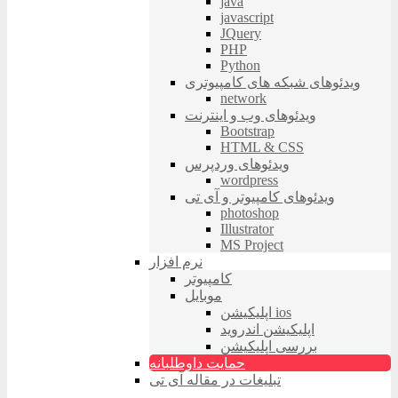
java
javascript
JQuery
PHP
Python
ویدئوهای شبکه های کامپیوتری
network
ویدئوهای وب و اینترنت
Bootstrap
HTML & CSS
ویدئوهای وردپرس
wordpress
ویدئوهای کامپیوتر و آی تی
photoshop
Illustrator
MS Project
نرم افزار
کامپیوتر
موبایل
اپلیکیشن ios
اپلیکیشن اندروید
بررسی اپلیکیشن
حمایت داوطلبانه
تبلیغات در مقاله آی تی