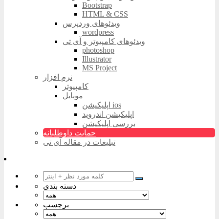
Bootstrap
HTML & CSS
ویدئوهای وردپرس
wordpress
ویدئوهای کامپیوتر و آی تی
photoshop
Illustrator
MS Project
نرم افزار
کامپیوتر
موبایل
اپلیکیشن ios
اپلیکیشن اندروید
بررسی اپلیکیشن
حمایت داوطلبانه
تبلیغات در مقاله آی تی
دسته بندی
برچسب