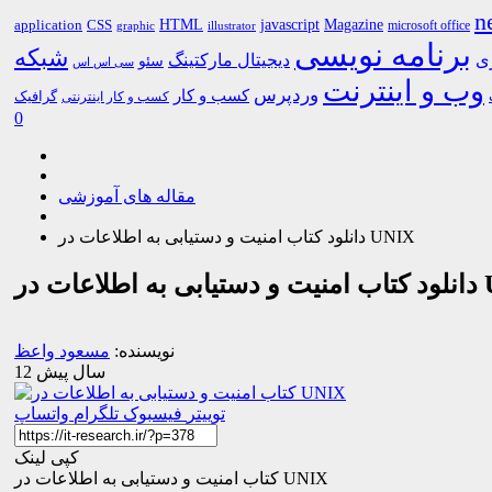
n
HTML
CSS
javascript
Magazine
application
microsoft office
graphic
illustrator
برنامه نویسی
شبکه
ری
دیجیتال مارکتینگ
سئو
سی اس اس
وب و اینترنت
وردپرس
کسب و کار
گرافیک
کسب و کار اینترنتی
0
مقاله های آموزشی
دانلود کتاب امنیت و دستیابی به اطلاعات در UNIX
ت در UNIX
نویسنده:
مسعود واعظ
12 سال پیش
توییتر
فیسبوک
تلگرام
واتساپ
کپی لینک
کتاب امنیت و دستیابی به اطلاعات در UNIX