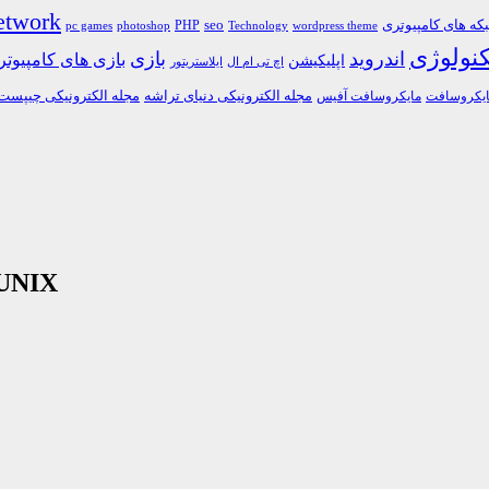
etwork
ه های کامپیوتری
PHP
seo
pc games
photoshop
Technology
wordpress theme
کنولوژی
اندروید
بازی
بازی های کامپیوت
اپلیکیشن
اچ تی ام ال
ایلاستریتور
مجله الکترونیکی دنیای تراشه
مجله الکترونیکی چیپست
یکروسافت
مایکروسافت آفیس
دانلود کتاب امنیت و دستیابی به اطلاعا