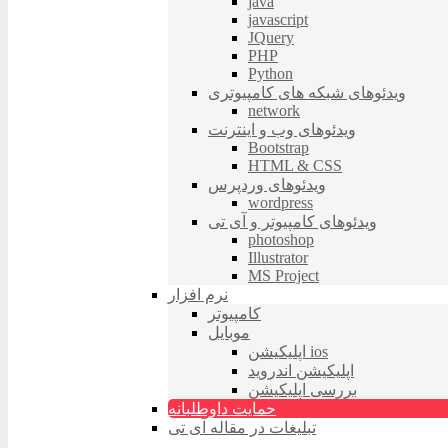
java
javascript
JQuery
PHP
Python
ویدئوهای شبکه های کامپیوتری
network
ویدئوهای وب و اینترنت
Bootstrap
HTML & CSS
ویدئوهای وردپرس
wordpress
ویدئوهای کامپیوتر و آی تی
photoshop
Illustrator
MS Project
نرم افزار
کامپیوتر
موبایل
اپلیکیشن ios
اپلیکیشن اندروید
بررسی اپلیکیشن
حمایت داوطلبانه
تبلیغات در مقاله آی تی