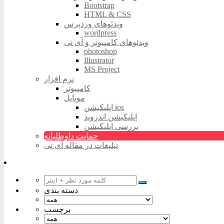
Bootstrap
HTML & CSS
ویدئوهای وردپرس
wordpress
ویدئوهای کامپیوتر و آی تی
photoshop
Illustrator
MS Project
نرم افزار
کامپیوتر
موبایل
اپلیکیشن ios
اپلیکیشن اندروید
بررسی اپلیکیشن
حمایت داوطلبانه
تبلیغات در مقاله آی تی
دسته بندی
برچسب