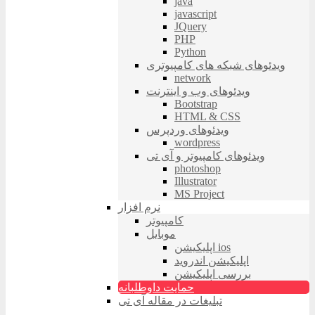
java
javascript
JQuery
PHP
Python
ویدئوهای شبکه های کامپیوتری
network
ویدئوهای وب و اینترنت
Bootstrap
HTML & CSS
ویدئوهای وردپرس
wordpress
ویدئوهای کامپیوتر و آی تی
photoshop
Illustrator
MS Project
نرم افزار
کامپیوتر
موبایل
اپلیکیشن ios
اپلیکیشن اندروید
بررسی اپلیکیشن
حمایت داوطلبانه
تبلیغات در مقاله آی تی