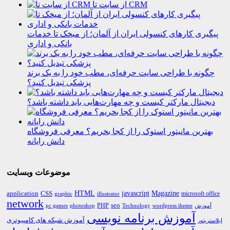
از سایت تا CRM
پیگیری کارهای کنسولی ایران از آلمان؛ از میخک تا خدمات
بانکی و اداری
چگونه با طراحی سایت حرفه‌ای، مطب خود را به یک برند
پزشکی تبدیل کنید؟
دیجیتال مارکتر کیست و چه مهارت‌هایی باید داشته باشد؟
بهترین مانیتور استوک را از کجا بخریم؟ معرفی فروشگاه
دانش رایانه
موضوعات وبسایت
HTML
CSS
javascript
Magazine
application
microsoft office
graphic
illustrator
network
PHP
seo
pc games
photoshop
Technology
آموزش
wordpress theme
آموزش برنامه نویسی
آموزش شبکه های کامپیوتری
ایلاستریتور