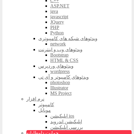
C++
ASP.NET
java
javascript
JQuery
PHP
Python
ویدئوهای شبکه های کامپیوتری
network
ویدئوهای وب و اینترنت
Bootstrap
HTML & CSS
ویدئوهای وردپرس
wordpress
ویدئوهای کامپیوتر و آی تی
photoshop
Illustrator
MS Project
نرم افزار
کامپیوتر
موبایل
اپلیکیشن ios
اپلیکیشن اندروید
بررسی اپلیکیشن
حمایت داوطلبانه