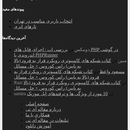
پیوندهای مفید
انتخاب باربری مناسب در تهران
تارهای اتری
آخرین دیدگاه‌ها
دومکس
در
بررسی اپ : اجرای فایل های PHP در گوشی
اندرویدی با PHPRunner
مبین
در
کتاب شبکه های کامپیوتری رویکرد فراز به فرود (بالا
به پایین) راس کوروس + حل مسائل
مسعود واعظ
در
کتاب شبکه های کامپیوتری رویکرد فراز به
فرود (بالا به پایین) راس کوروس + حل مسائل
در
کتاب شبکه های کامپیوتری رویکرد فراز به فرود (بالا
Razi
به پایین) راس کوروس + حل مسائل
در
10 مورد از ویژگی ها و ترفندهای اپل موزیک
samira
صفحه اصلی
درباره مقاله آی تی
همکاری با ما
تبلیغات در مقاله آی تی
آموزش دانلود