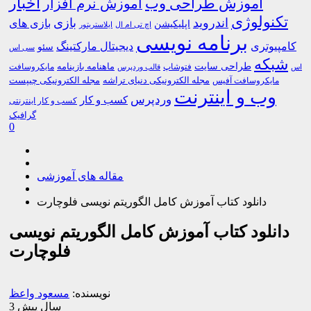
اخبار
آموزش طراحی وب
آموزش نرم افزار
تکنولوژی
اندروید
بازی
بازی های
اپلیکیشن
اچ تی ام ال
ایلاستریتور
برنامه نویسی
کامپیوتری
دیجیتال مارکتینگ
سئو
سی اس
شبکه
طراحی سایت
فتوشاپ
ماهنامه بازینامه
مایکروسافت
اس
قالب وردپرس
مجله الکترونیکی دنیای تراشه
مجله الکترونیکی چیپست
مایکروسافت آفیس
وب و اینترنت
وردپرس
کسب و کار
کسب و کار اینترنتی
گرافیک
0
مقاله های آموزشی
دانلود کتاب آموزش کامل الگوریتم نویسی فلوچارت
دانلود کتاب آموزش کامل الگوریتم نویسی
فلوچارت
نویسنده:
مسعود واعظ
3 سال پیش