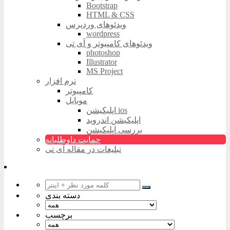
Bootstrap
HTML & CSS
ویدئوهای وردپرس
wordpress
ویدئوهای کامپیوتر و آی تی
photoshop
Illustrator
MS Project
نرم افزار
کامپیوتر
موبایل
اپلیکیشن ios
اپلیکیشن اندروید
بررسی اپلیکیشن
حمایت داوطلبانه
تبلیغات در مقاله آی تی
دسته بندی
برچسب