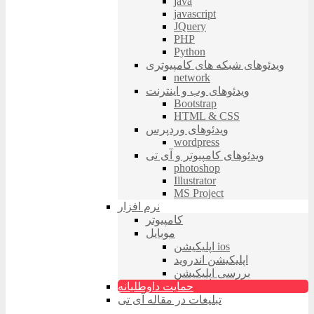
java
javascript
JQuery
PHP
Python
ویدئوهای شبکه های کامپیوتری
network
ویدئوهای وب و اینترنت
Bootstrap
HTML & CSS
ویدئوهای وردپرس
wordpress
ویدئوهای کامپیوتر و آی تی
photoshop
Illustrator
MS Project
نرم افزار
کامپیوتر
موبایل
اپلیکیشن ios
اپلیکیشن اندروید
بررسی اپلیکیشن
حمایت داوطلبانه
تبلیغات در مقاله آی تی