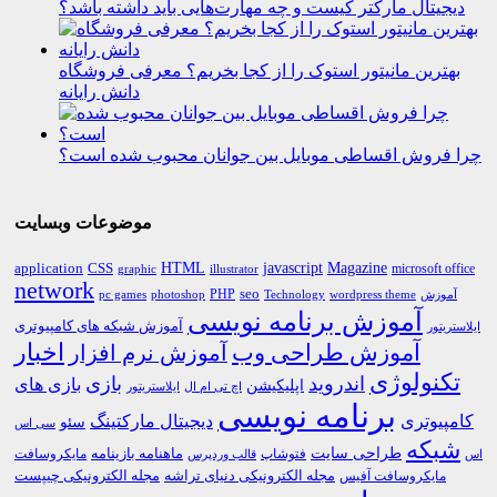
دیجیتال مارکتر کیست و چه مهارت‌هایی باید داشته باشد؟
بهترین مانیتور استوک را از کجا بخریم؟ معرفی فروشگاه
دانش رایانه
چرا فروش اقساطی موبایل بین جوانان محبوب شده است؟
موضوعات وبسایت
HTML
CSS
javascript
Magazine
application
microsoft office
graphic
illustrator
network
PHP
seo
pc games
photoshop
Technology
آموزش
wordpress theme
آموزش برنامه نویسی
آموزش شبکه های کامپیوتری
ایلاستریتور
اخبار
آموزش طراحی وب
آموزش نرم افزار
تکنولوژی
اندروید
بازی
بازی های
اپلیکیشن
اچ تی ام ال
ایلاستریتور
برنامه نویسی
کامپیوتری
دیجیتال مارکتینگ
سئو
سی اس
شبکه
طراحی سایت
فتوشاپ
ماهنامه بازینامه
مایکروسافت
اس
قالب وردپرس
مجله الکترونیکی دنیای تراشه
مجله الکترونیکی چیپست
مایکروسافت آفیس