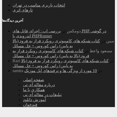
انتخاب باربری مناسب در تهران
تارهای اتری
آخرین دیدگاه‌ها
دومکس
در
بررسی اپ : اجرای فایل های PHP در گوشی
اندرویدی با PHPRunner
مبین
در
کتاب شبکه های کامپیوتری رویکرد فراز به فرود (بالا
به پایین) راس کوروس + حل مسائل
مسعود واعظ
در
کتاب شبکه های کامپیوتری رویکرد فراز به
فرود (بالا به پایین) راس کوروس + حل مسائل
در
کتاب شبکه های کامپیوتری رویکرد فراز به فرود (بالا
Razi
به پایین) راس کوروس + حل مسائل
در
10 مورد از ویژگی ها و ترفندهای اپل موزیک
samira
صفحه اصلی
درباره مقاله آی تی
همکاری با ما
تبلیغات در مقاله آی تی
آموزش دانلود
فیدخوان