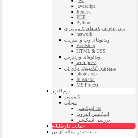
java
javascript
JQuery
PHP
Python
ویدئوهای شبکه های کامپیوتری
network
ویدئوهای وب و اینترنت
Bootstrap
HTML & CSS
ویدئوهای وردپرس
wordpress
ویدئوهای کامپیوتر و آی تی
photoshop
Illustrator
MS Project
نرم افزار
کامپیوتر
موبایل
اپلیکیشن ios
اپلیکیشن اندروید
بررسی اپلیکیشن
حمایت داوطلبانه
تبلیغات در مقاله آی تی