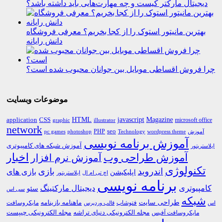
دیجیتال مارکتر کیست و چه مهارت‌هایی باید داشته باشد؟
بهترین مانیتور استوک را از کجا بخریم؟ معرفی فروشگاه
دانش رایانه
چرا فروش اقساطی موبایل بین جوانان محبوب شده است؟
موضوعات وبسایت
HTML
CSS
javascript
Magazine
application
microsoft office
graphic
illustrator
network
PHP
seo
pc games
photoshop
Technology
آموزش
wordpress theme
آموزش برنامه نویسی
آموزش شبکه های کامپیوتری
ایلاستریتور
اخبار
آموزش طراحی وب
آموزش نرم افزار
تکنولوژی
اندروید
بازی
بازی های
اپلیکیشن
اچ تی ام ال
ایلاستریتور
برنامه نویسی
کامپیوتری
دیجیتال مارکتینگ
سئو
سی اس
شبکه
طراحی سایت
فتوشاپ
ماهنامه بازینامه
مایکروسافت
اس
قالب وردپرس
مجله الکترونیکی دنیای تراشه
مجله الکترونیکی چیپست
مایکروسافت آفیس