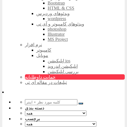
Bootstrap
HTML & CSS
ویدئوهای وردپرس
wordpress
ویدئوهای کامپیوتر و آی تی
photoshop
Illustrator
MS Project
نرم افزار
کامپیوتر
موبایل
اپلیکیشن ios
اپلیکیشن اندروید
بررسی اپلیکیشن
حمایت داوطلبانه
تبلیغات در مقاله آی تی
دسته بندی
برچسب