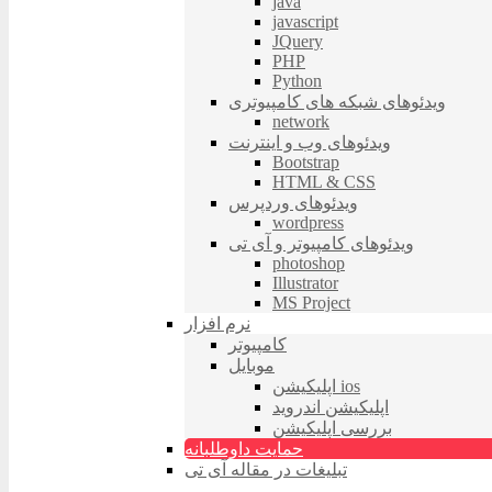
java
javascript
JQuery
PHP
Python
ویدئوهای شبکه های کامپیوتری
network
ویدئوهای وب و اینترنت
Bootstrap
HTML & CSS
ویدئوهای وردپرس
wordpress
ویدئوهای کامپیوتر و آی تی
photoshop
Illustrator
MS Project
نرم افزار
کامپیوتر
موبایل
اپلیکیشن ios
اپلیکیشن اندروید
بررسی اپلیکیشن
حمایت داوطلبانه
تبلیغات در مقاله آی تی