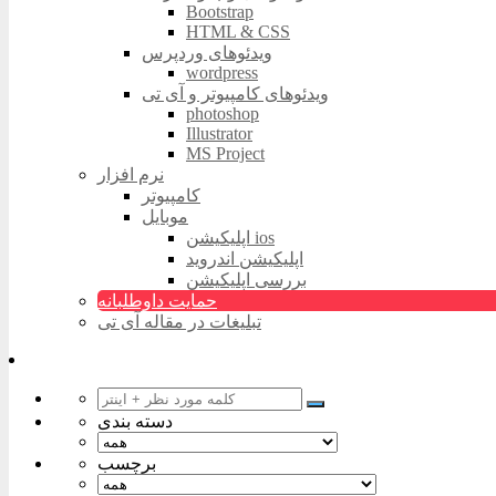
Bootstrap
HTML & CSS
ویدئوهای وردپرس
wordpress
ویدئوهای کامپیوتر و آی تی
photoshop
Illustrator
MS Project
نرم افزار
کامپیوتر
موبایل
اپلیکیشن ios
اپلیکیشن اندروید
بررسی اپلیکیشن
حمایت داوطلبانه
تبلیغات در مقاله آی تی
دسته بندی
برچسب