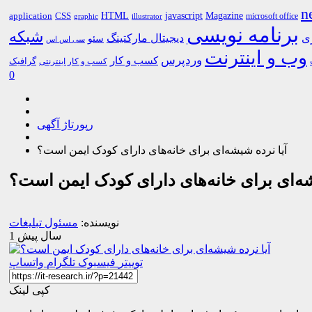
n
HTML
CSS
javascript
Magazine
application
microsoft office
graphic
illustrator
برنامه نویسی
شبکه
ری
دیجیتال مارکتینگ
سئو
سی اس اس
وب و اینترنت
وردپرس
کسب و کار
گرافیک
کسب و کار اینترنتی
0
رپورتاژ آگهی
آیا نرده شیشه‌ای برای خانه‌های دارای کودک ایمن است؟
شه‌ای برای خانه‌های دارای کودک ایمن است؟
نویسنده:
مسئول تبلیغات
1 سال پیش
توییتر
فیسبوک
تلگرام
واتساپ
کپی لینک