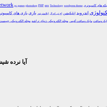
etwork
ه های کامپیوتری
PHP
seo
pc games
photoshop
Technology
wordpress theme
کنولوژی
اندروید
بازی
بازی های کامپیوت
اپلیکیشن
اچ تی ام ال
ایلاستریتور
مجله الکترونیکی دنیای تراشه
مجله الکترونیکی چیپست
یکروسافت
مایکروسافت آفیس
آیا نرده شی