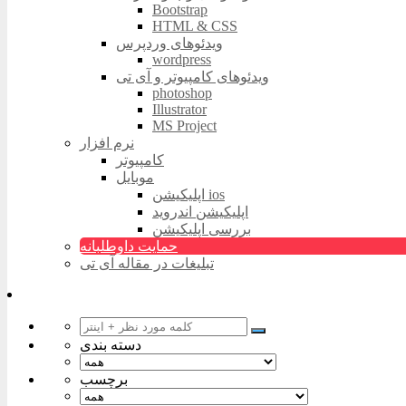
Bootstrap
HTML & CSS
ویدئوهای وردپرس
wordpress
ویدئوهای کامپیوتر و آی تی
photoshop
Illustrator
MS Project
نرم افزار
کامپیوتر
موبایل
اپلیکیشن ios
اپلیکیشن اندروید
بررسی اپلیکیشن
حمایت داوطلبانه
تبلیغات در مقاله آی تی
دسته بندی
برچسب