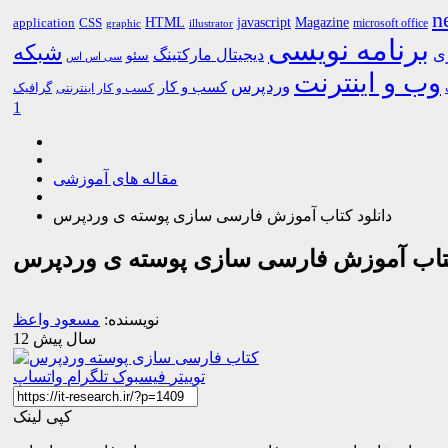
n
HTML
CSS
javascript
Magazine
application
microsoft office
graphic
illustrator
برنامه نویسی
شبکه
ری
دیجیتال مارکتینگ
سئو
سی اس اس
وب و اینترنت
وردپرس
کسب و کار
گرافیک
کسب و کار اینترنتی
1
مقاله های آموزشی
دانلود کتاب آموزش فارسی سازی پوسته ی وردپرس
کتاب آموزش فارسی سازی پوسته ی وردپرس
نویسنده:
مسعود واعظ
12 سال پیش
توییتر
فیسبوک
تلگرام
واتساپ
کپی لینک