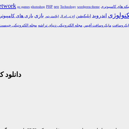
etwork
ه های کامپیوتری
PHP
seo
pc games
photoshop
Technology
wordpress theme
کنولوژی
اندروید
بازی
بازی های کامپیوت
اپلیکیشن
اچ تی ام ال
ایلاستریتور
مجله الکترونیکی دنیای تراشه
مجله الکترونیکی چیپست
یکروسافت
مایکروسافت آفیس
دانلود 