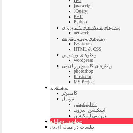
java
javascript
JQuery
PHP
Python
ویدئوهای شبکه های کامپیوتری
network
ویدئوهای وب و اینترنت
Bootstrap
HTML & CSS
ویدئوهای وردپرس
wordpress
ویدئوهای کامپیوتر و آی تی
photoshop
Illustrator
MS Project
نرم افزار
کامپیوتر
موبایل
اپلیکیشن ios
اپلیکیشن اندروید
بررسی اپلیکیشن
حمایت داوطلبانه
تبلیغات در مقاله آی تی