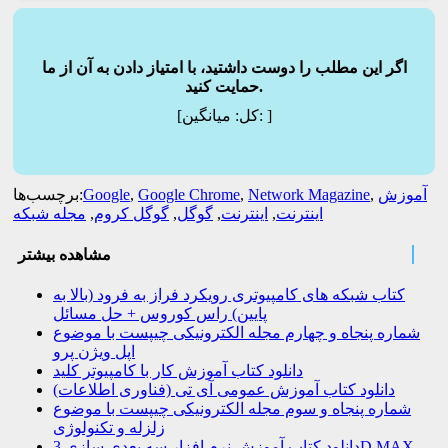
اگر این مطلب را دوست داشتید، با امتیاز دادن به آن از ما
حمایت کنید.
]
میانگین:
[کل:
آموزش
,
Network Magazine
,
Google Chrome
,
Google
برچسب‌ها:
اینترنت
,
اینترنت
,
گوگل
,
گوگل کروم
,
مجله شبکه
مشاهده بیشتر
کتاب شبکه های کامپیوتری رویکرد فراز به فرود (بالا به
پایین) راس کوروس + حل مسائل
شماره پنجاه و چهارم مجله الکترونیکی چیپست با موضوع
اپل ویژن پرو
دانلود کتاب آموزش کار با کامپیوتر کلید
دانلود کتاب آموزش عمومی آی تی (فناوری اطلاعات)
شماره پنجاه و سوم مجله الکترونیکی چیپست با موضوع
زلزله و تکنولوژی
دانلود کتاب آموزش نرم افزار سه بعدی سازی 3D MAX