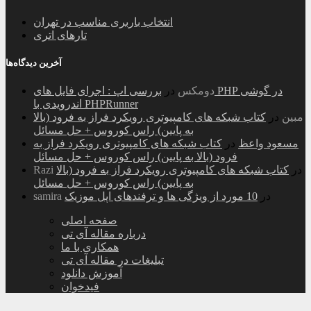
انتخاب باربری مناسب در تهران
تارهای اتری
آخرین دیدگاه‌ها
دومکس
در
بررسی اپ : اجرای فایل های PHP در گوشی
اندرویدی با PHPRunner
مبین
در
کتاب شبکه های کامپیوتری رویکرد فراز به فرود (بالا
به پایین) راس کوروس + حل مسائل
مسعود واعظ
در
کتاب شبکه های کامپیوتری رویکرد فراز به
فرود (بالا به پایین) راس کوروس + حل مسائل
در
کتاب شبکه های کامپیوتری رویکرد فراز به فرود (بالا
Razi
به پایین) راس کوروس + حل مسائل
در
10 مورد از ویژگی ها و ترفندهای اپل موزیک
samira
صفحه اصلی
درباره مقاله آی تی
همکاری با ما
تبلیغات در مقاله آی تی
آموزش دانلود
فیدخوان