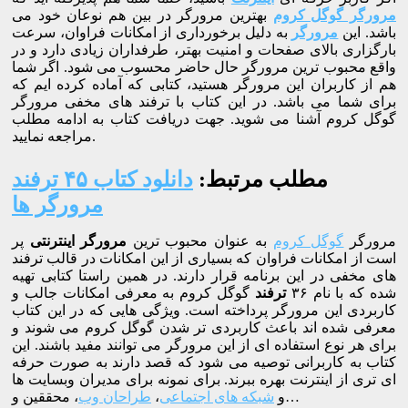
مرورگر گوگل کروم
بهترین مرورگر در بین هم نوعان خود می
باشد. این
مرورگر
به دلیل برخورداری از امکانات فراوان، سرعت
بارگزاری بالای صفحات و امنیت بهتر، طرفداران زیادی دارد و در
واقع محبوب ترین مرورگر حال حاضر محسوب می شود. اگر شما
هم از کاربران این مرورگر هستید، کتابی که آماده کرده ایم که
برای شما می باشد. در این کتاب با ترفند های مخفی مرورگر
گوگل کروم آشنا می شوید. جهت دریافت کتاب به ادامه مطلب
مراجعه نمایید.
مطلب مرتبط:
دانلود کتاب ۴۵ ترفند
مرورگر ها
مرورگر
گوگل کروم
به عنوان محبوب ترین
مرورگر اینترنتی
پر
است از امکانات فراوان که بسیاری از این امکانات در قالب ترفند
های مخفی در این برنامه قرار دارند. در همین راستا کتابی تهیه
شده که با نام ۳۶
ترفند
گوگل کروم به معرفی امکانات جالب و
کاربردی این مرورگر پرداخته است. ویژگی هایی که در این کتاب
معرفی شده اند باعث کاربردی تر شدن گوگل کروم می شوند و
برای هر نوع استفاده ای از این مرورگر می توانند مفید باشند. این
کتاب به کاربرانی توصیه می شود که قصد دارند به صورت حرفه
ای تری از اینترنت بهره ببرند. برای نمونه برای مدیران وبسایت ها
، محققین و…
و
شبکه های اجتماعی
،
طراحان وب