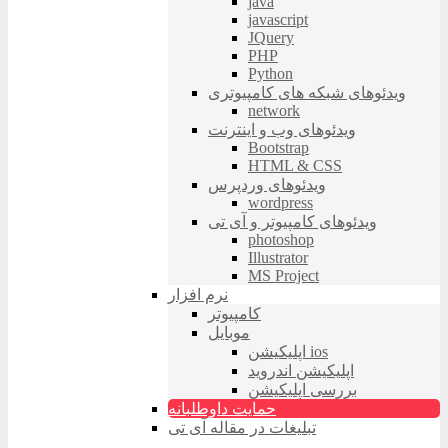
java
javascript
JQuery
PHP
Python
ویدئوهای شبکه های کامپیوتری
network
ویدئوهای وب و اینترنت
Bootstrap
HTML & CSS
ویدئوهای وردپرس
wordpress
ویدئوهای کامپیوتر و آی تی
photoshop
Illustrator
MS Project
نرم افزار
کامپیوتر
موبایل
اپلیکیشن ios
اپلیکیشن اندروید
بررسی اپلیکیشن
حمایت داوطلبانه
تبلیغات در مقاله آی تی