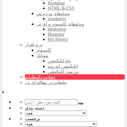
Bootstrap
HTML & CSS
ویدئوهای وردپرس
wordpress
ویدئوهای کامپیوتر و آی تی
photoshop
Illustrator
MS Project
نرم افزار
کامپیوتر
موبایل
اپلیکیشن ios
اپلیکیشن اندروید
بررسی اپلیکیشن
حمایت داوطلبانه
تبلیغات در مقاله آی تی
دسته بندی
برچسب