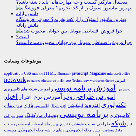
دیجیتال مارکتر کیست و چه مهارت‌هایی باید داشته باشد؟
بهترین مانیتور استوک را از کجا بخریم؟ معرفی فروشگاه
دانش رایانه
چرا فروش اقساطی موبایل بین جوانان محبوب شده است؟
موضوعات وبسایت
HTML
CSS
javascript
Magazine
application
microsoft office
graphic
illustrator
network
PHP
seo
pc games
photoshop
Technology
آموزش
wordpress theme
آموزش برنامه نویسی
آموزش شبکه های کامپیوتری
ایلاستریتور
اخبار
آموزش طراحی وب
آموزش نرم افزار
تکنولوژی
اندروید
بازی
بازی های
اپلیکیشن
اچ تی ام ال
ایلاستریتور
برنامه نویسی
کامپیوتری
دیجیتال مارکتینگ
سئو
سی اس
شبکه
طراحی سایت
فتوشاپ
ماهنامه بازینامه
مایکروسافت
اس
قالب وردپرس
مجله الکترونیکی دنیای تراشه
مجله الکترونیکی چیپست
مایکروسافت آفیس