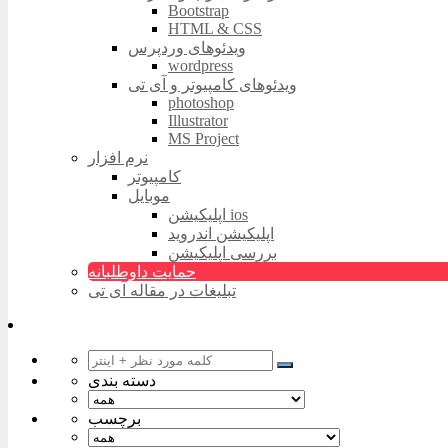
Bootstrap
HTML & CSS
ویدئوهای وردپرس
wordpress
ویدئوهای کامپیوتر و آی تی
photoshop
Illustrator
MS Project
نرم افزار
کامپیوتر
موبایل
اپلیکیشن ios
اپلیکیشن اندروید
بررسی اپلیکیشن
حمایت داوطلبانه
تبلیغات در مقاله آی تی
دسته بندی
برچسب