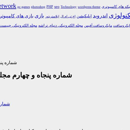
etwork
ه های کامپیوتری
PHP
seo
pc games
photoshop
Technology
wordpress theme
کنولوژی
اندروید
بازی
بازی های کامپیوت
اپلیکیشن
اچ تی ام ال
ایلاستریتور
مجله الکترونیکی دنیای تراشه
مجله الکترونیکی چیپست
یکروسافت
مایکروسافت آفیس
شماره پنج
شماره پنجاه و چهارم مجل