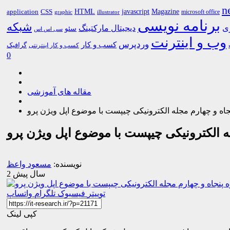
n
HTML
CSS
javascript
Magazine
application
microsoft office
graphic
illustrator
برنامه نویسی
شبکه
ری
دیجیتال مارکتینگ
سئو
سی اس اس
وب و اینترنت
وردپرس
کسب و کار
گرافیک
کسب و کار اینترنتی
0
مقاله های آموزشی
اه و چهارم مجله الکترونیکی چیپست با موضوع اپل ویژن پرو
ه الکترونیکی چیپست با موضوع اپل ویژن پرو
نویسنده:
مسعود واعظ
2 سال پیش
توییتر
فیسبوک
تلگرام
واتساپ
کپی لینک