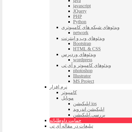
java
javascript
JQuery
PHP
Python
ویدئوهای شبکه های کامپیوتری
network
ویدئوهای وب و اینترنت
Bootstrap
HTML & CSS
ویدئوهای وردپرس
wordpress
ویدئوهای کامپیوتر و آی تی
photoshop
Illustrator
MS Project
نرم افزار
کامپیوتر
موبایل
اپلیکیشن ios
اپلیکیشن اندروید
بررسی اپلیکیشن
حمایت داوطلبانه
تبلیغات در مقاله آی تی