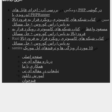
دومکس
در
بررسی اپ : اجرای فایل های PHP در گوشی
اندرویدی با PHPRunner
مبین
در
کتاب شبکه های کامپیوتری رویکرد فراز به فرود (بالا
به پایین) راس کوروس + حل مسائل
مسعود واعظ
در
کتاب شبکه های کامپیوتری رویکرد فراز به
فرود (بالا به پایین) راس کوروس + حل مسائل
در
کتاب شبکه های کامپیوتری رویکرد فراز به فرود (بالا
Razi
به پایین) راس کوروس + حل مسائل
در
10 مورد از ویژگی ها و ترفندهای اپل موزیک
samira
صفحه اصلی
درباره مقاله آی تی
همکاری با ما
تبلیغات در مقاله آی تی
آموزش دانلود
فیدخوان