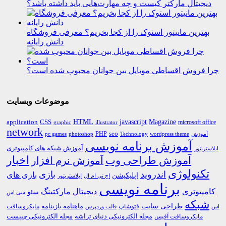
دیجیتال مارکتر کیست و چه مهارت‌هایی باید داشته باشد؟
بهترین مانیتور استوک را از کجا بخریم؟ معرفی فروشگاه
دانش رایانه
چرا فروش اقساطی موبایل بین جوانان محبوب شده است؟
موضوعات وبسایت
HTML
CSS
javascript
Magazine
application
microsoft office
graphic
illustrator
network
PHP
seo
pc games
photoshop
Technology
آموزش
wordpress theme
آموزش برنامه نویسی
آموزش شبکه های کامپیوتری
ایلاستریتور
اخبار
آموزش طراحی وب
آموزش نرم افزار
تکنولوژی
اندروید
بازی
بازی های
اپلیکیشن
اچ تی ام ال
ایلاستریتور
برنامه نویسی
کامپیوتری
دیجیتال مارکتینگ
سئو
سی اس
شبکه
طراحی سایت
فتوشاپ
ماهنامه بازینامه
مایکروسافت
اس
قالب وردپرس
مجله الکترونیکی دنیای تراشه
مجله الکترونیکی چیپست
مایکروسافت آفیس