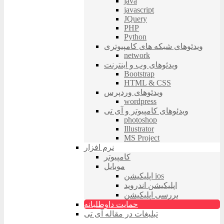
java
javascript
JQuery
PHP
Python
ویدئوهای شبکه های کامپیوتری
network
ویدئوهای وب و اینترنت
Bootstrap
HTML & CSS
ویدئوهای وردپرس
wordpress
ویدئوهای کامپیوتر و آی تی
photoshop
Illustrator
MS Project
نرم افزار
کامپیوتر
موبایل
اپلیکیشن ios
اپلیکیشن اندروید
بررسی اپلیکیشن
حمایت داوطلبانه
تبلیغات در مقاله آی تی