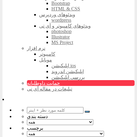
Bootstrap
HTML & CSS
ویدئوهای وردپرس
wordpress
ویدئوهای کامپیوتر و آی تی
photoshop
Illustrator
MS Project
نرم افزار
کامپیوتر
موبایل
اپلیکیشن ios
اپلیکیشن اندروید
بررسی اپلیکیشن
حمایت داوطلبانه
تبلیغات در مقاله آی تی
دسته بندی
برچسب