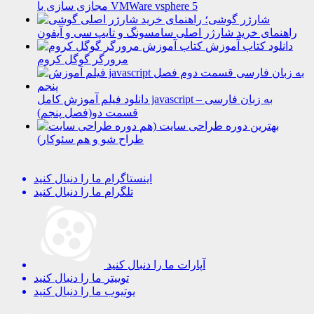
مجازی سازی با VMWare vsphere 5
شارژر گوشی؛
راهنمای خرید شارژر اصلی سامسونگ و تایپ سی و آیفون
دانلود کتاب آموزش
مرورگر گوگل کروم
دانلود فیلم آموزش کامل javascript به زبان فارسی –
قسمت دو(فصل پنجم)
بهترین دوره طراحی سایت (هم
طراح شو و هم سئوکار)
اینستاگرام
ما را دنبال کنید
تلگرام
ما را دنبال کنید
آپارات
ما را دنبال کنید
توییتر
ما را دنبال کنید
یوتیوب
ما را دنبال کنید