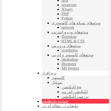
java
javascript
JQuery
PHP
Python
ویدئوهای شبکه های کامپیوتری
network
ویدئوهای وب و اینترنت
Bootstrap
HTML & CSS
ویدئوهای وردپرس
wordpress
ویدئوهای کامپیوتر و آی تی
photoshop
Illustrator
MS Project
نرم افزار
کامپیوتر
موبایل
اپلیکیشن ios
اپلیکیشن اندروید
بررسی اپلیکیشن
حمایت داوطلبانه
تبلیغات در مقاله آی تی