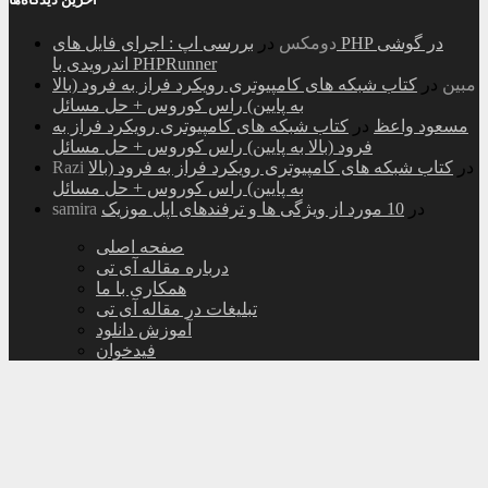
دومکس
در
بررسی اپ : اجرای فایل های PHP در گوشی
اندرویدی با PHPRunner
مبین
در
کتاب شبکه های کامپیوتری رویکرد فراز به فرود (بالا
به پایین) راس کوروس + حل مسائل
مسعود واعظ
در
کتاب شبکه های کامپیوتری رویکرد فراز به
فرود (بالا به پایین) راس کوروس + حل مسائل
در
کتاب شبکه های کامپیوتری رویکرد فراز به فرود (بالا
Razi
به پایین) راس کوروس + حل مسائل
در
10 مورد از ویژگی ها و ترفندهای اپل موزیک
samira
صفحه اصلی
درباره مقاله آی تی
همکاری با ما
تبلیغات در مقاله آی تی
آموزش دانلود
فیدخوان