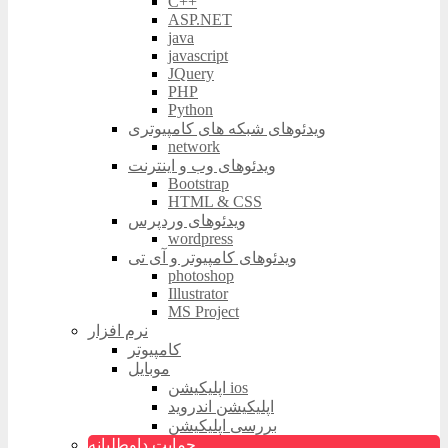
C++
ASP.NET
java
javascript
JQuery
PHP
Python
ویدئوهای شبکه های کامپیوتری
network
ویدئوهای وب و اینترنت
Bootstrap
HTML & CSS
ویدئوهای وردپرس
wordpress
ویدئوهای کامپیوتر و آی تی
photoshop
Illustrator
MS Project
نرم افزار
کامپیوتر
موبایل
اپلیکیشن ios
اپلیکیشن اندروید
بررسی اپلیکیشن
حمایت داوطلبانه