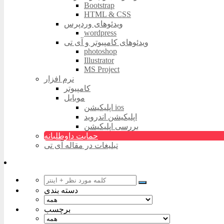
Bootstrap
HTML & CSS
ویدئوهای وردپرس
wordpress
ویدئوهای کامپیوتر و آی تی
photoshop
Illustrator
MS Project
نرم افزار
کامپیوتر
موبایل
اپلیکیشن ios
اپلیکیشن اندروید
بررسی اپلیکیشن
حمایت داوطلبانه
تبلیغات در مقاله آی تی
دسته بندی
برچسب