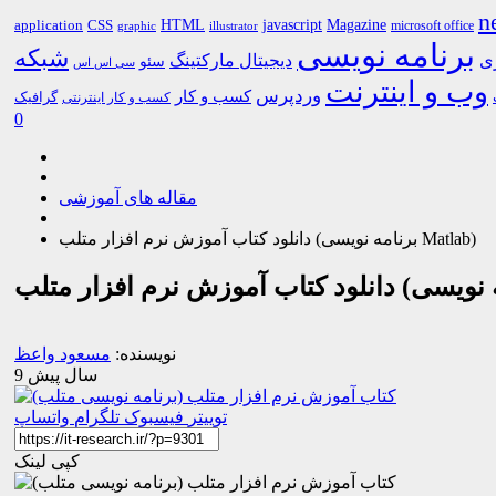
n
HTML
CSS
javascript
Magazine
application
microsoft office
graphic
illustrator
برنامه نویسی
شبکه
ری
دیجیتال مارکتینگ
سئو
سی اس اس
وب و اینترنت
وردپرس
کسب و کار
گرافیک
کسب و کار اینترنتی
0
مقاله های آموزشی
دانلود کتاب آموزش نرم افزار متلب (برنامه نویسی Matlab)
نویسنده:
مسعود واعظ
9 سال پیش
توییتر
فیسبوک
تلگرام
واتساپ
کپی لینک