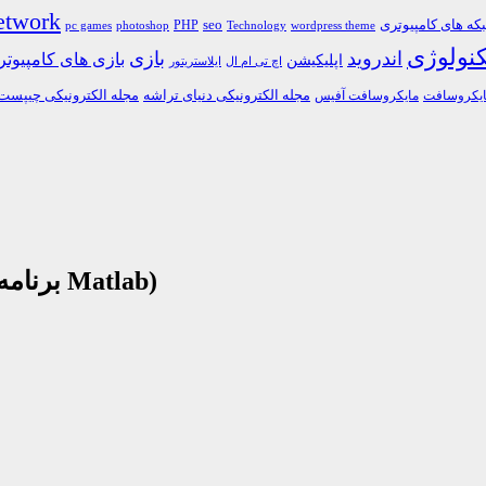
etwork
ه های کامپیوتری
PHP
seo
pc games
photoshop
Technology
wordpress theme
کنولوژی
اندروید
بازی
بازی های کامپیوت
اپلیکیشن
اچ تی ام ال
ایلاستریتور
مجله الکترونیکی دنیای تراشه
مجله الکترونیکی چیپست
یکروسافت
مایکروسافت آفیس
دانلود کتاب آموزش نرم افزار متلب (برنامه نویسی Matlab)