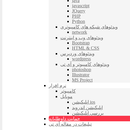
java
javascript
JQuery
PHP
Python
ویدئوهای شبکه های کامپیوتری
network
ویدئوهای وب و اینترنت
Bootstrap
HTML & CSS
ویدئوهای وردپرس
wordpress
ویدئوهای کامپیوتر و آی تی
photoshop
Illustrator
MS Project
نرم افزار
کامپیوتر
موبایل
اپلیکیشن ios
اپلیکیشن اندروید
بررسی اپلیکیشن
حمایت داوطلبانه
تبلیغات در مقاله آی تی