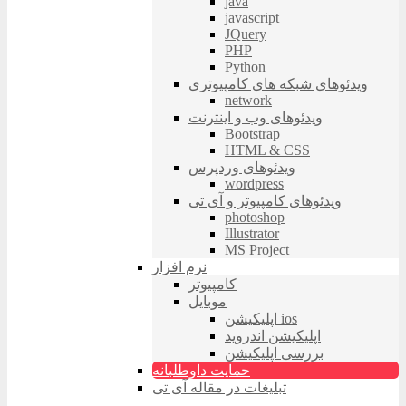
java
javascript
JQuery
PHP
Python
ویدئوهای شبکه های کامپیوتری
network
ویدئوهای وب و اینترنت
Bootstrap
HTML & CSS
ویدئوهای وردپرس
wordpress
ویدئوهای کامپیوتر و آی تی
photoshop
Illustrator
MS Project
نرم افزار
کامپیوتر
موبایل
اپلیکیشن ios
اپلیکیشن اندروید
بررسی اپلیکیشن
حمایت داوطلبانه
تبلیغات در مقاله آی تی