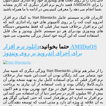
لالی پاپ را بر روی گجت های ویندوزی خود راه اندازی کنیم.اکنون
قصد داریم نرم افزار دیگری که کاری مشابه AMIDuOS را برای
شما انجام می دهد را معرفی کنیم،پس در ادامه با ما همراه باشید.
به کمک نرم افزار Start Bluestacks کاربران قادرند سیستم عامل
اندروید کیت کت را بر روی کامپیوتر های خود راه اندازی کنند که
این نرم افزار برخلاف شبیه ساز قبلی که فقط مخصوص دستگاه
های ویندوزی بود،برای هر دو سیستم عامل ویندوز و مک قابل
استفاده است که این گزینه خود امتیاز بزرگی محسوب می شود.
حتما بخوانید:
دانلود نرم افزار AMIDuOS
برای اجرای اندروید بر روی ویندوز
ویژگی دیگری که شبیه ساز Start Bluestacks را از سایر هم نوعان
خود متمایز می کند رایگان بودن آن است.این شبیه ساز برخلاف
نرم افزار قبلی که برای استفاده کامل نیاز به تهیه نسخه پولی آن
دارید،کاملا رایگان بوده و بابت استفاده از آن نیازی به پرداخت
هزینه نیست.شبیه ساز فوق در نوع خود بهترین بوده و هم اکنون
بیش از 90 میلیون کاربر در سراسر دنیا از آن استفاده می کنند.این
نرم افزار به اندازه ای پرطرفدار است که حتی کمپانی گوگل هم
به آن علاقه ی ویژه ای دارد و مدتی است که توسعه دهندگان آن