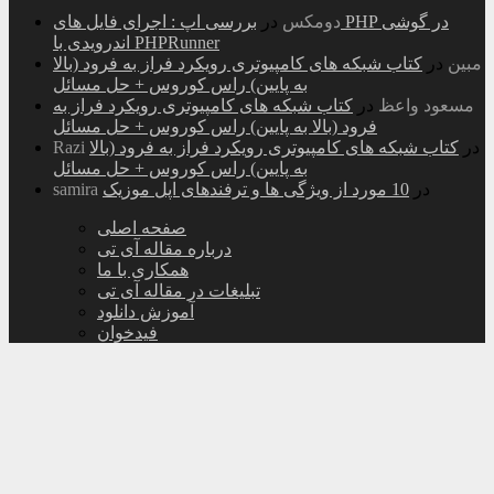
دومکس
در
بررسی اپ : اجرای فایل های PHP در گوشی
اندرویدی با PHPRunner
مبین
در
کتاب شبکه های کامپیوتری رویکرد فراز به فرود (بالا
به پایین) راس کوروس + حل مسائل
مسعود واعظ
در
کتاب شبکه های کامپیوتری رویکرد فراز به
فرود (بالا به پایین) راس کوروس + حل مسائل
در
کتاب شبکه های کامپیوتری رویکرد فراز به فرود (بالا
Razi
به پایین) راس کوروس + حل مسائل
در
10 مورد از ویژگی ها و ترفندهای اپل موزیک
samira
صفحه اصلی
درباره مقاله آی تی
همکاری با ما
تبلیغات در مقاله آی تی
آموزش دانلود
فیدخوان