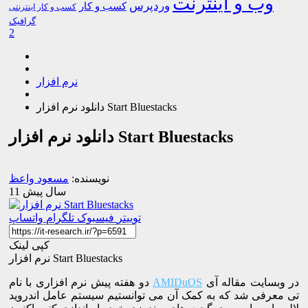
وب و اینترنت
وردپرس
کسب و کار
کسب و کار اینترنتی
گرافیک
2
نرم افزار
دانلود نرم افزار Start Bluestacks
دانلود نرم افزار Start Bluestacks
نویسنده:
مسعود واعظ
11 سال پیش
توییتر
فیسبوک
تلگرام
واتساپ
کپی لینک
نرم افزار Start Bluestacks
در وبسایت مقاله آی
AMIDuOS
دو هفته پیش نرم افزاری با نام
تی معرفی شد که به کمک آن می توانستیم سیستم عامل اندروید