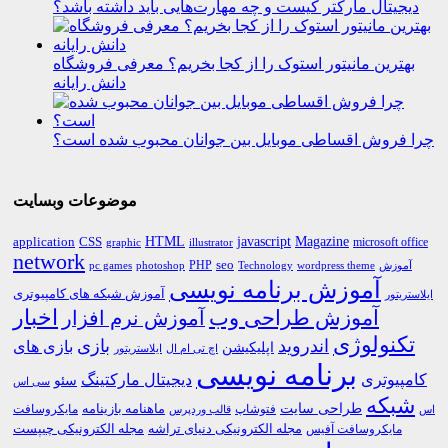
دیجیتال مارکتر کیست و چه مهارت‌هایی باید داشته باشد؟
بهترین مانیتور استوک را از کجا بخریم؟ معرفی فروشگاه
دانش رایانه
چرا فروش اقساطی موبایل بین جوانان محبوب شده است؟
موضوعات وبسایت
HTML
CSS
javascript
Magazine
application
microsoft office
graphic
illustrator
network
PHP
seo
pc games
photoshop
Technology
آموزش
wordpress theme
آموزش برنامه نویسی
آموزش شبکه های کامپیوتری
ایلاستریتور
اخبار
آموزش طراحی وب
آموزش نرم افزار
تکنولوژی
اندروید
بازی
بازی های
اپلیکیشن
اچ تی ام ال
ایلاستریتور
برنامه نویسی
کامپیوتری
دیجیتال مارکتینگ
سئو
سی اس
شبکه
طراحی سایت
فتوشاپ
ماهنامه بازینامه
مایکروسافت
اس
قالب وردپرس
مجله الکترونیکی دنیای تراشه
مجله الکترونیکی چیپست
مایکروسافت آفیس