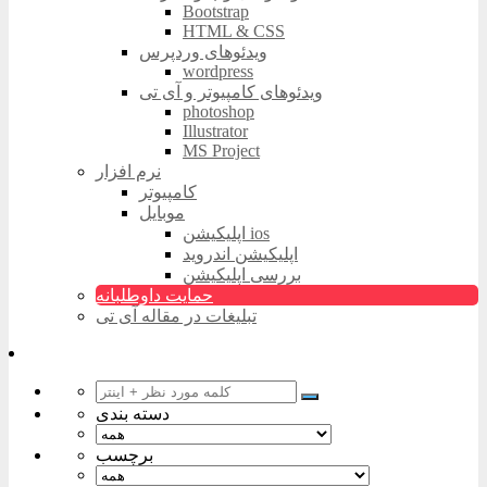
Bootstrap
HTML & CSS
ویدئوهای وردپرس
wordpress
ویدئوهای کامپیوتر و آی تی
photoshop
Illustrator
MS Project
نرم افزار
کامپیوتر
موبایل
اپلیکیشن ios
اپلیکیشن اندروید
بررسی اپلیکیشن
حمایت داوطلبانه
تبلیغات در مقاله آی تی
دسته بندی
برچسب