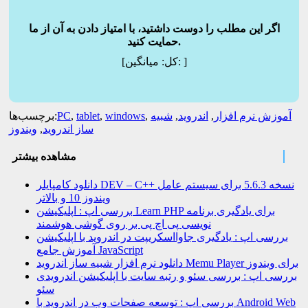
اگر این مطلب را دوست داشتید، با امتیاز دادن به آن از ما
حمایت کنید.
]
میانگین:
[کل:
آموزش نرم افزار
,
اندروید
,
شبیه
,
windows
,
tablet
,
PC
برچسب‌ها:
ساز اندروید
,
ویندوز
مشاهده بیشتر
دانلود کامپایلر DEV – C++ نسخه 5.6.3 برای سیستم عامل
ویندوز 10 و بالاتر
بررسی اپ : اپلیکیشن Learn PHP برای یادگیری برنامه
نویسی پی اچ پی بر روی گوشی هوشمند
بررسی اپ : یادگیری جاوااسکریپت در اندروید با اپلیکیشن
آموزش جامع JavaScript
دانلود نرم افزار شبیه ساز اندروید Memu Player برای ویندوز
بررسی اپ : بررسی سئو و رتبه سایت با اپلیکیشن اندرویدی
سئو
بررسی اپ : توسعه صفحات وب در اندروید با Android Web