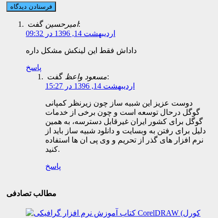
گفت:
اميرحسين
اردیبهشت 14, 1396 در 09:32
داداش فقط این لینکش مشکل داره
پاسخ
گفت:
مسعود واعظ
اردیبهشت 14, 1396 در 15:27
دوست عزیز این شبیه ساز چون زیرنظر کمپانی
گوگل درحال توسعه است و چون برخی از خدمات
گوگل برای کشور ایران غیرقابل دسترسه، به همین
دلیل برای رفتن به وبسایت و دانلود شبیه ساز باید از
نرم افزار های گذر از تحریم و وی پی ان ها استفاده
کنید.
پاسخ
مطالب تصادفی