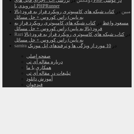
دومکس
در
بررسی اپ : اجرای فایل های PHP در گوشی
اندرویدی با PHPRunner
مبین
در
کتاب شبکه های کامپیوتری رویکرد فراز به فرود (بالا
به پایین) راس کوروس + حل مسائل
مسعود واعظ
در
کتاب شبکه های کامپیوتری رویکرد فراز به
فرود (بالا به پایین) راس کوروس + حل مسائل
در
کتاب شبکه های کامپیوتری رویکرد فراز به فرود (بالا
Razi
به پایین) راس کوروس + حل مسائل
در
10 مورد از ویژگی ها و ترفندهای اپل موزیک
samira
صفحه اصلی
درباره مقاله آی تی
همکاری با ما
تبلیغات در مقاله آی تی
آموزش دانلود
فیدخوان