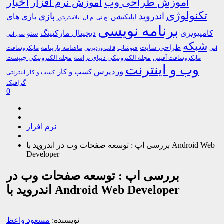
اخبار
آموزش طراحی وب
آموزش نرم افزار
تکنولوژی
اندروید
بازی
بازی های
اپلیکیشن
اچ تی ام ال
ایلاستریتور
برنامه نویسی
کامپیوتری
دیجیتال مارکتینگ
سئو
سی اس
شبکه
طراحی سایت
فتوشاپ
ماهنامه بازینامه
مایکروسافت
اس
قالب وردپرس
مجله الکترونیکی دنیای تراشه
مجله الکترونیکی چیپست
مایکروسافت آفیس
وب و اینترنت
وردپرس
کسب و کار
کسب و کار اینترنتی
گرافیک
0
نرم افزار
بررسی اپ : توسعه صفحات وب در اندروید با Android Web
Developer
بررسی اپ : توسعه صفحات وب در
اندروید با Android Web Developer
نویسنده:
مسعود واعظ