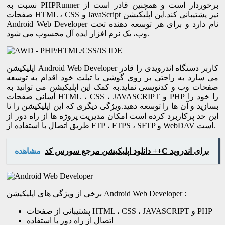
نسبت به PHPRunner برخوردار است و همچنین قادر است از
صفحات HTML ، CSS و JavaScript نیز پشتیبانی کند.این اپلیکیشن
Android Web Developer نام دارد و برای هر توسعه دهنده تحت
وب، یک نرم افزار ایده آل محسوب می شود.
اپلیکیشن Android Web Developer کاربر دستگاه اندرویدی را قادر
می سازد به راحتی بر روی گوشی یا تبلت خود اقدام به توسعه
صفحات وب و کدنویسی نماید.به کمک این اپلیکیشن می توانید به
آسانی صفحات HTML ، CSS ، JAVASCRIPT و PHP را خود را
بسازید و آن ها را توسعه دهید.ویژگی دیگری که این اپلیکیشن را تا
این حد پرکاربرد کرده است امکان مدیریت پروژه ها از راه دور از
طریق اتصال با استفاده از FTP ، FTPS ، SFTP و WebDAV است.
دانلود اپلیکیشن مرجع سورس کد ++C برای اندروید
مشاهده
برخی از ویژگی های اپلیکیشن Android Web Developer :
پشتیبانی از صفحات HTML ، CSS ، JAVASCRIPT و PHP
اتصال از راه دور با استفاده