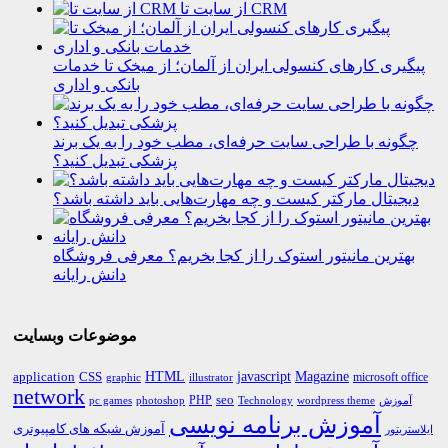
از سایت تا CRM
پیگیری کارهای کنسولی ایران از آلمان؛ از میخک تا خدمات
بانکی و اداری
چگونه با طراحی سایت حرفه‌ای، مطب خود را به یک برند
پزشکی تبدیل کنید؟
دیجیتال مارکتر کیست و چه مهارت‌هایی باید داشته باشد؟
بهترین مانیتور استوک را از کجا بخریم؟ معرفی فروشگاه
دانش رایانه
موضوعات وبسایت
HTML
CSS
javascript
Magazine
application
microsoft office
graphic
illustrator
network
PHP
seo
pc games
photoshop
Technology
آموزش
wordpress theme
آموزش برنامه نویسی
آموزش شبکه های کامپیوتری
ایلاستریتور