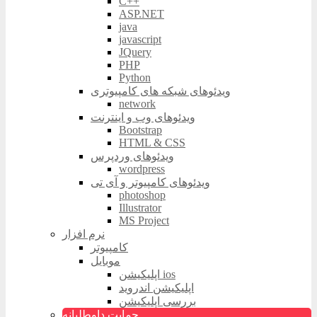
C++
ASP.NET
java
javascript
JQuery
PHP
Python
ویدئوهای شبکه های کامپیوتری
network
ویدئوهای وب و اینترنت
Bootstrap
HTML & CSS
ویدئوهای وردپرس
wordpress
ویدئوهای کامپیوتر و آی تی
photoshop
Illustrator
MS Project
نرم افزار
کامپیوتر
موبایل
اپلیکیشن ios
اپلیکیشن اندروید
بررسی اپلیکیشن
حمایت داوطلبانه