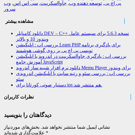
پی اچ پی
,
توسعه دهنده وب
,
جاوااسکریپت
,
سی اس اس
,
وب
سرور
مشاهده بیشتر
دانلود کامپایلر DEV – C++ نسخه 5.6.3 برای سیستم عامل
ویندوز 10 و بالاتر
بررسی اپ : اپلیکیشن Learn PHP برای یادگیری برنامه
نویسی پی اچ پی بر روی گوشی هوشمند
بررسی اپ : یادگیری جاوااسکریپت در اندروید با اپلیکیشن
آموزش جامع JavaScript
دانلود نرم افزار شبیه ساز اندروید Memu Player برای ویندوز
بررسی اپ : بررسی سئو و رتبه سایت با اپلیکیشن اندرویدی
سئو
دستیار صوتی کورتانا برای ios هم منتشر شد.
نظرات کاربران
دیدگاهتان را بنویسید
نشانی ایمیل شما منتشر نخواهد شد.
بخش‌های موردنیاز
*
علامت‌گذاری شده‌اند