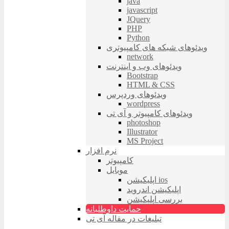
java
javascript
JQuery
PHP
Python
ویدئوهای شبکه های کامپیوتری
network
ویدئوهای وب و اینترنت
Bootstrap
HTML & CSS
ویدئوهای وردپرس
wordpress
ویدئوهای کامپیوتر و آی تی
photoshop
Illustrator
MS Project
نرم افزار
کامپیوتر
موبایل
اپلیکیشن ios
اپلیکیشن اندروید
بررسی اپلیکیشن
حمایت داوطلبانه
تبلیغات در مقاله آی تی