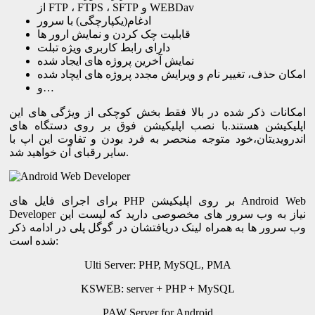
از FTP ، FTPS ، SFTP و WEBDav
ادغام(یکپارچگی) با سرور
قابلیت چک کردن و نمایش ارور ها
دارای رابط کاربری ویژه تبلت
نمایش آخرین پروژه های ایجاد شده
امکان حذف، تغییر نام و ویرایش مجدد پروژه های ایچاد شده
و…
امکانات ذکر شده در بالا فقط بخش کوچکی از ویژگی های این
اپلیکیشن هستند.با نصب اپلیکیشن فوق بر روی دستگاه های
اندرویدیتان،خود متوجه منحصر به فرد بودن و تفاوت این اپ با
سایر رقبای آن خواهید شد.
برای اجرای فایل های PHP بر روی اپلیکیشن Android Web
Developer نیاز به وب سرور های مخصوصی دارید که لیست این
وب سرور ها به همراه لینک دریافتشان در گوگل پلی در ادامه ذکر
شده است:
Ulti Server: PHP, MySQL, PMA
KSWEB: server + PHP + MySQL
PAW Server for Android