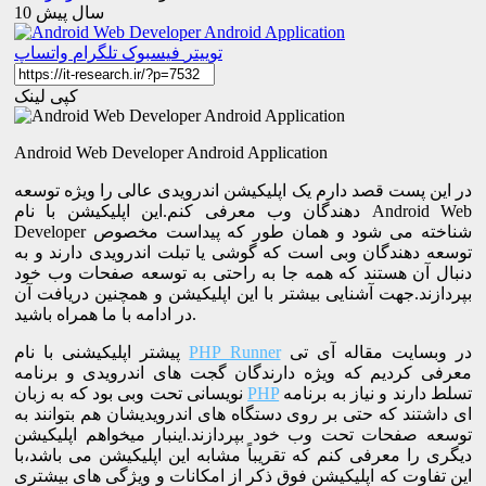
10 سال پیش
توییتر
فیسبوک
تلگرام
واتساپ
کپی لینک
Android Web Developer Android Application
در این پست قصد دارم یک اپلیکیشن اندرویدی عالی را ویژه توسعه
دهندگان وب معرفی کنم.این اپلیکیشن با نام Android Web
Developer شناخته می شود و همان طور که پیداست مخصوص
توسعه دهندگان وبی است که گوشی یا تبلت اندرویدی دارند و به
دنبال آن هستند که همه جا به راحتی به توسعه صفحات وب خود
بپردازند.جهت آشنایی بیشتر با این اپلیکیشن و همچنین دریافت آن
در ادامه با ما همراه باشید.
در وبسایت مقاله آی تی
PHP Runner
پیشتر اپلیکیشنی با نام
معرفی کردیم که ویژه دارندگان گجت های اندرویدی و برنامه
تسلط دارند و نیاز به برنامه
PHP
نویسانی تحت وبی بود که به زبان
ای داشتند که حتی بر روی دستگاه های اندرویدیشان هم بتوانند به
توسعه صفحات تحت وب خود بپردازند.اینبار میخواهم اپلیکیشن
دیگری را معرفی کنم که تقریباً مشابه این اپلیکیشن می باشد،با
این تفاوت که اپلیکیشن فوق ذکر از امکانات و ویژگی های بیشتری