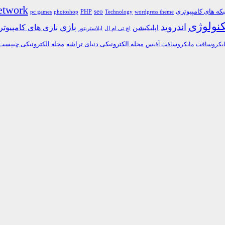
etwork
ه های کامپیوتری
PHP
seo
pc games
photoshop
Technology
wordpress theme
کنولوژی
اندروید
بازی
بازی های کامپیوت
اپلیکیشن
اچ تی ام ال
ایلاستریتور
مجله الکترونیکی دنیای تراشه
مجله الکترونیکی چیپست
یکروسافت
مایکروسافت آفیس