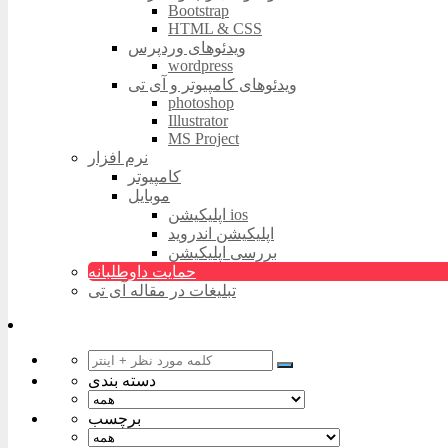
Bootstrap
HTML & CSS
ویدئوهای وردپرس
wordpress
ویدئوهای کامپیوتر و آی تی
photoshop
Illustrator
MS Project
نرم افزار
کامپیوتر
موبایل
اپلیکیشن ios
اپلیکیشن اندروید
بررسی اپلیکیشن
حمایت داوطلبانه
تبلیغات در مقاله آی تی
دسته بندی
برچسب