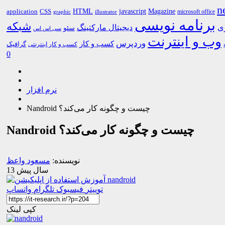
n
HTML
CSS
javascript
Magazine
application
microsoft office
graphic
illustrator
برنامه نویسی
شبکه
ری
دیجیتال مارکتینگ
سئو
سی اس اس
وب و اینترنت
وردپرس
کسب و کار
گرافیک
کسب و کار اینترنتی
0
نرم افزار
Nandroid چیست و چگونه کار می‌کند؟
Nandroid چیست و چگونه کار می‌کند؟
نویسنده:
مسعود واعظ
13 سال پیش
توییتر
فیسبوک
تلگرام
واتساپ
کپی لینک