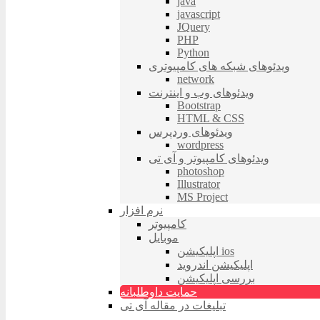
java
javascript
JQuery
PHP
Python
ویدئوهای شبکه های کامپیوتری
network
ویدئوهای وب و اینترنت
Bootstrap
HTML & CSS
ویدئوهای وردپرس
wordpress
ویدئوهای کامپیوتر و آی تی
photoshop
Illustrator
MS Project
نرم افزار
کامپیوتر
موبایل
اپلیکیشن ios
اپلیکیشن اندروید
بررسی اپلیکیشن
حمایت داوطلبانه
تبلیغات در مقاله آی تی