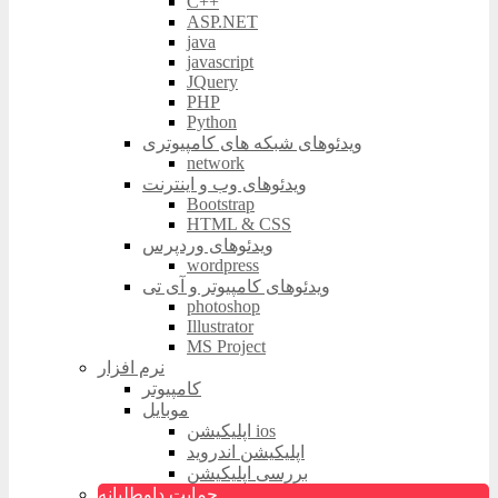
C++
ASP.NET
java
javascript
JQuery
PHP
Python
ویدئوهای شبکه های کامپیوتری
network
ویدئوهای وب و اینترنت
Bootstrap
HTML & CSS
ویدئوهای وردپرس
wordpress
ویدئوهای کامپیوتر و آی تی
photoshop
Illustrator
MS Project
نرم افزار
کامپیوتر
موبایل
اپلیکیشن ios
اپلیکیشن اندروید
بررسی اپلیکیشن
حمایت داوطلبانه