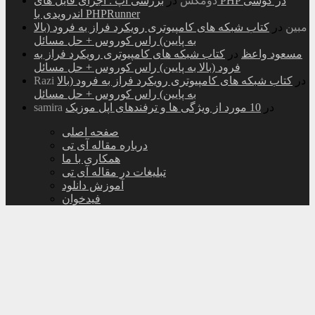
دومکس
در
بررسی اپ : اجرای فایل های PHP در گوشی
اندرویدی با PHPRunner
مبین
در
کتاب شبکه های کامپیوتری رویکرد فراز به فرود (بالا
به پایین) راس کوروس + حل مسائل
مسعود واعظ
در
کتاب شبکه های کامپیوتری رویکرد فراز به
فرود (بالا به پایین) راس کوروس + حل مسائل
در
کتاب شبکه های کامپیوتری رویکرد فراز به فرود (بالا
Razi
به پایین) راس کوروس + حل مسائل
در
10 مورد از ویژگی ها و ترفندهای اپل موزیک
samira
صفحه اصلی
درباره مقاله آی تی
همکاری با ما
تبلیغات در مقاله آی تی
آموزش دانلود
فیدخوان