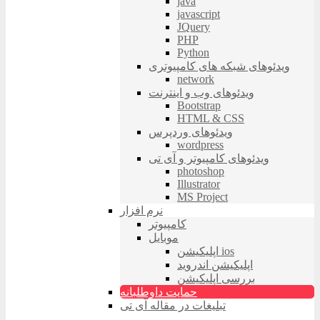
java
javascript
JQuery
PHP
Python
ویدئوهای شبکه های کامپیوتری
network
ویدئوهای وب و اینترنت
Bootstrap
HTML & CSS
ویدئوهای وردپرس
wordpress
ویدئوهای کامپیوتر و آی تی
photoshop
Illustrator
MS Project
نرم افزار
کامپیوتر
موبایل
اپلیکیشن ios
اپلیکیشن اندروید
بررسی اپلیکیشن
حمایت داوطلبانه
تبلیغات در مقاله آی تی