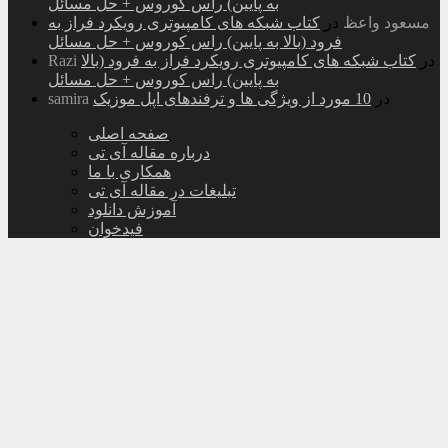
به پایین) راس کوروس + حل مسائل
مسعود واعظ
در
کتاب شبکه های کامپیوتری رویکرد فراز به
فرود (بالا به پایین) راس کوروس + حل مسائل
در
کتاب شبکه های کامپیوتری رویکرد فراز به فرود (بالا
Razi
به پایین) راس کوروس + حل مسائل
در
10 مورد از ویژگی ها و ترفندهای اپل موزیک
samira
صفحه اصلی
درباره مقاله آی تی
همکاری با ما
تبلیغات در مقاله آی تی
آموزش دانلود
فیدخوان