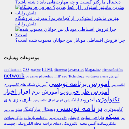
دیجیتال مارکتر کیست و چه مهارت‌هایی باید داشته باشد؟
بهترین مانیتور استوک را از کجا بخریم؟ معرفی فروشگاه
دانش رایانه
چرا فروش اقساطی موبایل بین جوانان محبوب شده است؟
موضوعات وبسایت
HTML
CSS
javascript
Magazine
application
microsoft office
graphic
illustrator
network
PHP
seo
pc games
photoshop
Technology
آموزش
wordpress theme
آموزش برنامه نویسی
آموزش شبکه های کامپیوتری
ایلاستریتور
اخبار
آموزش طراحی وب
آموزش نرم افزار
تکنولوژی
اندروید
بازی
بازی های
اپلیکیشن
اچ تی ام ال
ایلاستریتور
برنامه نویسی
کامپیوتری
دیجیتال مارکتینگ
سئو
سی اس
شبکه
طراحی سایت
فتوشاپ
ماهنامه بازینامه
مایکروسافت
اس
قالب وردپرس
مجله الکترونیکی دنیای تراشه
مجله الکترونیکی چیپست
مایکروسافت آفیس