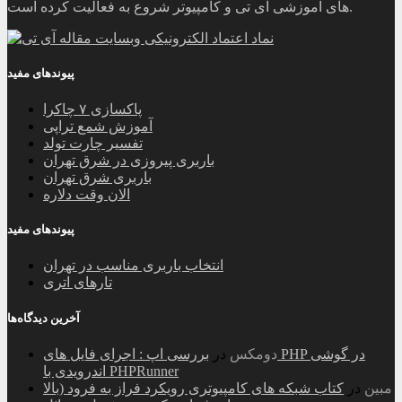
های آموزشی آی تی و کامپیوتر شروع به فعالیت کرده است.
پیوندهای مفید
پاکسازی ۷ چاکرا
آموزش شمع تراپی
تفسیر چارت تولد
باربری پیروزی در شرق تهران
باربری شرق تهران
الان وقت دلاره
پیوندهای مفید
انتخاب باربری مناسب در تهران
تارهای اتری
آخرین دیدگاه‌ها
دومکس
در
بررسی اپ : اجرای فایل های PHP در گوشی
اندرویدی با PHPRunner
مبین
در
کتاب شبکه های کامپیوتری رویکرد فراز به فرود (بالا