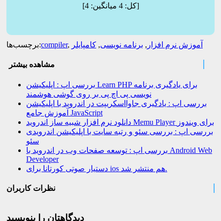
]
[کل:
4
میانگین:
4
آموزش نرم افزار
,
برنامه نویسی
,
کامپایلر
,
compiler
برچسب‌ها:
مشاهده بیشتر
بررسی اپ : اپلیکیشن Learn PHP برای یادگیری برنامه
نویسی پی اچ پی بر روی گوشی هوشمند
بررسی اپ : یادگیری جاوااسکریپت در اندروید با اپلیکیشن
آموزش جامع JavaScript
دانلود نرم افزار شبیه ساز اندروید Memu Player برای ویندوز
بررسی اپ : بررسی سئو و رتبه سایت با اپلیکیشن اندرویدی
سئو
بررسی اپ : توسعه صفحات وب در اندروید با Android Web
Developer
دستیار صوتی کورتانا برای ios هم منتشر شد.
نظرات کاربران
دیدگاهتان را بنویسید