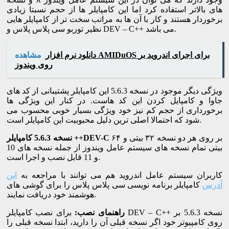
های بالاتر استفاده کرد اما این کامپایلر ها از حجم نسبتا زیادی
برخوردار هستند و کار با آن ها به مراتب سخت تر از کامپایلر هایی
نظیر توربو سی پلاس پلاس و DEV – C++ می باشد.
دانلود نرم افزار AMIDuOS برای اجرای اندروید بر
مشاهده
روی ویندوز
ویژگی دیگر موجود در نسخه 5.6.3 این کامپایلر پشتیبانی از کد های
جاوا و کامپایل کردن این کد هاست. در کنار این ویژگی ها
برخورداری از حجم کم نیز خود ویژگی بسیار خوبی محسوب می
شود که احتمالا اصلی ترین دلیل محبوبیت این کامپایلر است.
بر روی هر دو نسخه ۳۲ بیتی و ۶۴
نسخه 5.6.3 کامپایلر ++DEV-C
بیتی تمام نسخه های سیستم عامل ویندوز از جمله نسخه های 10
و 11 قابل نصب و اجرا است.
کاربران سیستم عامل اندروید هم می توانند با مراجعه به
این
آدرس
کامپایلر برنامه نویسی سی پلاس پلاس را برای گوشی های
هوشمند خود دریافت نمایند.
راهنمای نصب:
برای نصب کامپایلر DEV – C++ نسخه 5.6.3 بر
روی کامپیوتر خود اگر نسخه قبلی آن را دارید، ابتدا نسخه قبلی را