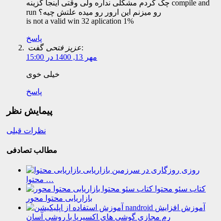
چک کردم مشکلی نداره ولی وقتی اینجا گزینه compile and
run رو میزنم این ارور رو میده علتش چیه؟
is not a valid win 32 aplication 1%
پاسخ
گفت:
عزیز فتحی
مهر 13, 1400 در 15:00
خیلی خوی
پاسخ
پیمایش نظر
نظرات قبلی
مطالب تصادفی
روزی روزگاری در سرزمین بازاریابی
محتوا …
کتاب سئو محتوا
بازاریابی محتوا محور
ﺁﻣﻮﺯﺵ ﺍﻓﺰﺍﯾﺶ
ﺭﻡ ﻣﺠﺎﺯﯼ ﮔﻮﺷﯽ ﻫﺎﯼ اکسپریا ﺑﺎ ﺭﻭﺷﯽ ﺁﺳﺎﻥ