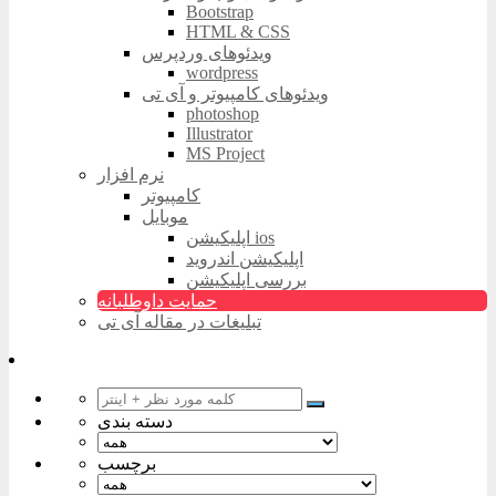
Bootstrap
HTML & CSS
ویدئوهای وردپرس
wordpress
ویدئوهای کامپیوتر و آی تی
photoshop
Illustrator
MS Project
نرم افزار
کامپیوتر
موبایل
اپلیکیشن ios
اپلیکیشن اندروید
بررسی اپلیکیشن
حمایت داوطلبانه
تبلیغات در مقاله آی تی
دسته بندی
برچسب