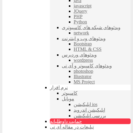
java
javascript
JQuery
PHP
Python
ویدئوهای شبکه های کامپیوتری
network
ویدئوهای وب و اینترنت
Bootstrap
HTML & CSS
ویدئوهای وردپرس
wordpress
ویدئوهای کامپیوتر و آی تی
photoshop
Illustrator
MS Project
نرم افزار
کامپیوتر
موبایل
اپلیکیشن ios
اپلیکیشن اندروید
بررسی اپلیکیشن
حمایت داوطلبانه
تبلیغات در مقاله آی تی