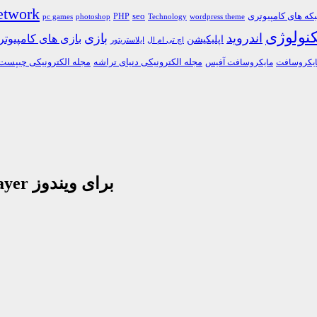
etwork
ه های کامپیوتری
PHP
seo
pc games
photoshop
Technology
wordpress theme
کنولوژی
اندروید
بازی
بازی های کامپیوت
اپلیکیشن
اچ تی ام ال
ایلاستریتور
مجله الکترونیکی دنیای تراشه
مجله الکترونیکی چیپست
یکروسافت
مایکروسافت آفیس
دانلود نرم افزار شبیه ساز اندروید Memu Player برای ویندوز