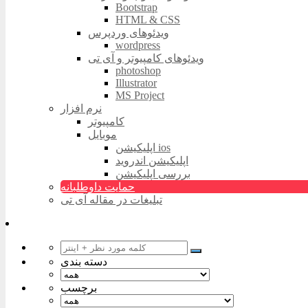
Bootstrap
HTML & CSS
ویدئوهای وردپرس
wordpress
ویدئوهای کامپیوتر و آی تی
photoshop
Illustrator
MS Project
نرم افزار
کامپیوتر
موبایل
اپلیکیشن ios
اپلیکیشن اندروید
بررسی اپلیکیشن
حمایت داوطلبانه
تبلیغات در مقاله آی تی
دسته بندی
برچسب