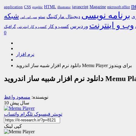
n
HTML
CSS
javascript
Magazine
application
microsoft office
graphic
illustrator
برنامه نویسی
شبکه
ری
دیجیتال مارکتینگ
سئو
سی اس اس
وب و اینترنت
وردپرس
کسب و کار
گرافیک
کسب و کار اینترنتی
0
نرم افزار
دانلود نرم افزار شبیه ساز اندروید Memu Player برای ویندوز
نویسنده:
مسعود واعظ
10 سال پیش
توییتر
فیسبوک
تلگرام
واتساپ
کپی لینک