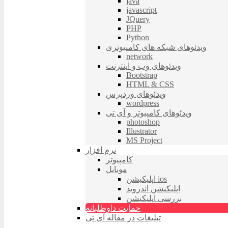
java
javascript
JQuery
PHP
Python
ویدئوهای شبکه های کامپیوتری
network
ویدئوهای وب و اینترنت
Bootstrap
HTML & CSS
ویدئوهای وردپرس
wordpress
ویدئوهای کامپیوتر و آی تی
photoshop
Illustrator
MS Project
نرم افزار
کامپیوتر
موبایل
اپلیکیشن ios
اپلیکیشن اندروید
بررسی اپلیکیشن
حمایت داوطلبانه
تبلیغات در مقاله آی تی