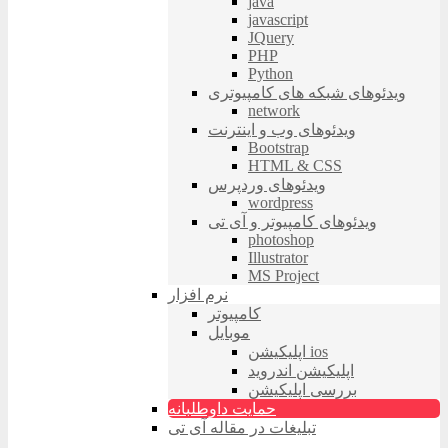
java
javascript
JQuery
PHP
Python
ویدئوهای شبکه های کامپیوتری
network
ویدئوهای وب و اینترنت
Bootstrap
HTML & CSS
ویدئوهای وردپرس
wordpress
ویدئوهای کامپیوتر و آی تی
photoshop
Illustrator
MS Project
نرم افزار
کامپیوتر
موبایل
اپلیکیشن ios
اپلیکیشن اندروید
بررسی اپلیکیشن
حمایت داوطلبانه
تبلیغات در مقاله آی تی