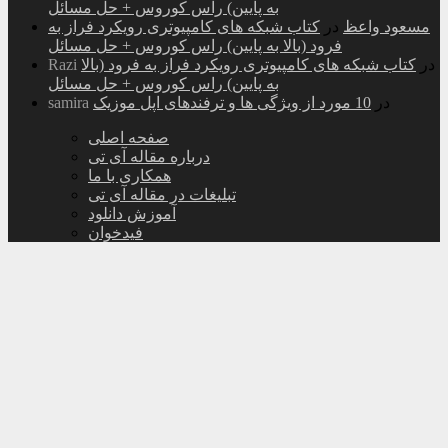
به پایین) راس کوروس + حل مسائل
مسعود واعظ
در
کتاب شبکه های کامپیوتری رویکرد فراز به
فرود (بالا به پایین) راس کوروس + حل مسائل
در
کتاب شبکه های کامپیوتری رویکرد فراز به فرود (بالا
Razi
به پایین) راس کوروس + حل مسائل
در
10 مورد از ویژگی ها و ترفندهای اپل موزیک
samira
صفحه اصلی
درباره مقاله آی تی
همکاری با ما
تبلیغات در مقاله آی تی
آموزش دانلود
فیدخوان