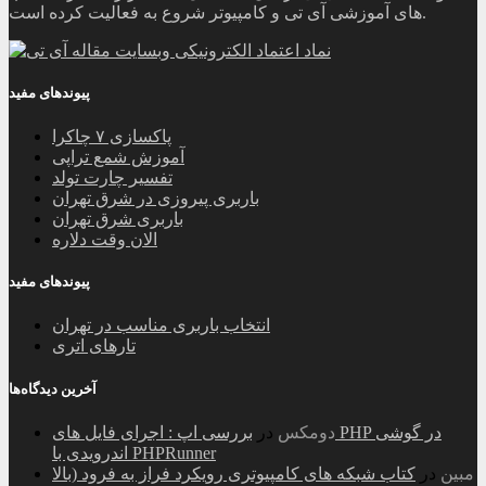
های آموزشی آی تی و کامپیوتر شروع به فعالیت کرده است.
پیوندهای مفید
پاکسازی ۷ چاکرا
آموزش شمع تراپی
تفسیر چارت تولد
باربری پیروزی در شرق تهران
باربری شرق تهران
الان وقت دلاره
پیوندهای مفید
انتخاب باربری مناسب در تهران
تارهای اتری
آخرین دیدگاه‌ها
دومکس
در
بررسی اپ : اجرای فایل های PHP در گوشی
اندرویدی با PHPRunner
مبین
در
کتاب شبکه های کامپیوتری رویکرد فراز به فرود (بالا