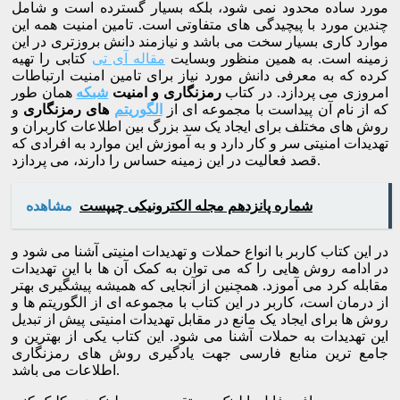
مورد ساده محدود نمی شود، بلکه بسیار گسترده است و شامل
چندین مورد با پیچیدگی های متفاوتی است. تامین امنیت همه این
موارد کاری بسیار سخت می باشد و نیازمند دانش بروزتری در این
زمینه است. به همین منظور وبسایت
مقاله آی تی
کتابی را تهیه
کرده که به معرفی دانش مورد نیاز برای تامین امنیت ارتباطات
امروزی می پردازد. در کتاب
رمزنگاری و امنیت
شبکه
همان طور
که از نام آن پیداست با مجموعه ای از
الگوریتم
های رمزنگاری
و
روش های مختلف برای ایجاد یک سد بزرگ بین اطلاعات کاربران و
تهدیدات امنیتی سر و کار دارد و به آموزش این موارد به افرادی که
قصد فعالیت در این زمینه حساس را دارند، می پردازد.
شماره پانزدهم مجله الکترونیکی چیپست
مشاهده
در این کتاب کاربر با انواع حملات و تهدیدات امنیتی آشنا می شود و
در ادامه روش هایی را که می توان به کمک آن ها با این تهدیدات
مقابله کرد می آموزد. همچنین از آنجایی که همیشه پیشگیری بهتر
از درمان است، کاربر در این کتاب با مجموعه ای از الگوریتم ها و
روش ها برای ایجاد یک مانع در مقابل تهدیدات امنیتی پیش از تبدیل
این تهدیدات به حملات آشنا می شود. این کتاب یکی از بهترین و
جامع ترین منابع فارسی جهت یادگیری روش های رمزنگاری
اطلاعات می باشد.