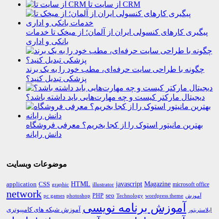
از سایت تا CRM
پیگیری کارهای کنسولی ایران از آلمان؛ از میخک تا خدمات
بانکی و اداری
چگونه با طراحی سایت حرفه‌ای، مطب خود را به یک برند
پزشکی تبدیل کنید؟
دیجیتال مارکتر کیست و چه مهارت‌هایی باید داشته باشد؟
بهترین مانیتور استوک را از کجا بخریم؟ معرفی فروشگاه
دانش رایانه
موضوعات وبسایت
HTML
CSS
javascript
Magazine
application
microsoft office
graphic
illustrator
network
PHP
seo
pc games
photoshop
Technology
آموزش
wordpress theme
آموزش برنامه نویسی
آموزش شبکه های کامپیوتری
ایلاستریتور