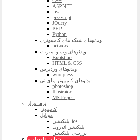
C++
ASP.NET
java
javascript
JQuery
PHP
Python
ویدئوهای شبکه های کامپیوتری
network
ویدئوهای وب و اینترنت
Bootstrap
HTML & CSS
ویدئوهای وردپرس
wordpress
ویدئوهای کامپیوتر و آی تی
photoshop
Illustrator
MS Project
نرم افزار
کامپیوتر
موبایل
اپلیکیشن ios
اپلیکیشن اندروید
بررسی اپلیکیشن
حمایت داوطلبانه