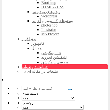
Bootstrap
HTML & CSS
ویدئوهای وردپرس
wordpress
ویدئوهای کامپیوتر و آی تی
photoshop
Illustrator
MS Project
نرم افزار
کامپیوتر
موبایل
اپلیکیشن ios
اپلیکیشن اندروید
بررسی اپلیکیشن
حمایت داوطلبانه
تبلیغات در مقاله آی تی
دسته بندی
برچسب