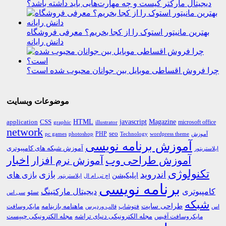
دیجیتال مارکتر کیست و چه مهارت‌هایی باید داشته باشد؟
بهترین مانیتور استوک را از کجا بخریم؟ معرفی فروشگاه
دانش رایانه
چرا فروش اقساطی موبایل بین جوانان محبوب شده است؟
موضوعات وبسایت
HTML
CSS
javascript
Magazine
application
microsoft office
graphic
illustrator
network
PHP
seo
pc games
photoshop
Technology
آموزش
wordpress theme
آموزش برنامه نویسی
آموزش شبکه های کامپیوتری
ایلاستریتور
اخبار
آموزش طراحی وب
آموزش نرم افزار
تکنولوژی
اندروید
بازی
بازی های
اپلیکیشن
اچ تی ام ال
ایلاستریتور
برنامه نویسی
کامپیوتری
دیجیتال مارکتینگ
سئو
سی اس
شبکه
طراحی سایت
فتوشاپ
ماهنامه بازینامه
مایکروسافت
اس
قالب وردپرس
مجله الکترونیکی دنیای تراشه
مجله الکترونیکی چیپست
مایکروسافت آفیس