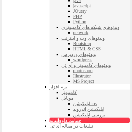
java
javascript
JQuery
PHP
Python
ویدئوهای شبکه های کامپیوتری
network
ویدئوهای وب و اینترنت
Bootstrap
HTML & CSS
ویدئوهای وردپرس
wordpress
ویدئوهای کامپیوتر و آی تی
photoshop
Illustrator
MS Project
نرم افزار
کامپیوتر
موبایل
اپلیکیشن ios
اپلیکیشن اندروید
بررسی اپلیکیشن
حمایت داوطلبانه
تبلیغات در مقاله آی تی