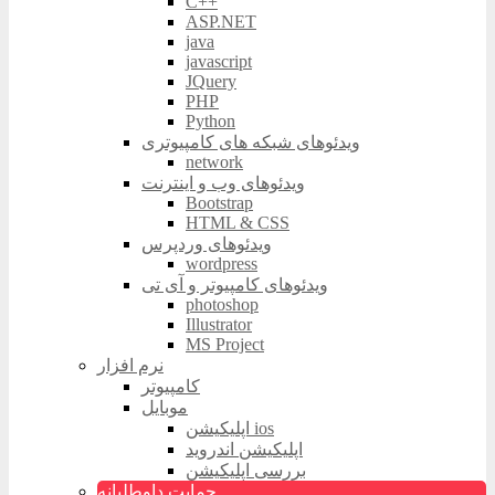
C++
ASP.NET
java
javascript
JQuery
PHP
Python
ویدئوهای شبکه های کامپیوتری
network
ویدئوهای وب و اینترنت
Bootstrap
HTML & CSS
ویدئوهای وردپرس
wordpress
ویدئوهای کامپیوتر و آی تی
photoshop
Illustrator
MS Project
نرم افزار
کامپیوتر
موبایل
اپلیکیشن ios
اپلیکیشن اندروید
بررسی اپلیکیشن
حمایت داوطلبانه