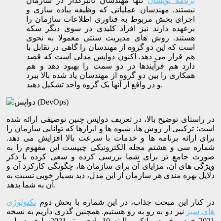
برنامه نویسان
تنها مهندسان تاثیرگذار در سازمان
نیستند. مهندسان عملیاتی که وظیفه پیاده سازی و
اجرای بخش مربوط به فناوری اطلاعات سازمان را
برعهده دارند نیز افراد کلیدی در سوی دیگر سکه
هستند. روش های مدیریت سنتی معمولا به نحوی
است که این دو گروه از مهندسان را گاهی در تقابل با
هم قرار می دهد. اکنون دواپس مدلی است که قصد
دارد هم فرآیندها در دو سمت را بهبود دهد و هم
همکاری را بین دو گروه از مهندسان یاد شده بالا ببرد
و در واقع از آنها یک گروه واحد تشکیل دهید.
در راستای توضیح بالا، در تعریف دواپس چنین توصیفی ارائه شده
است: ترکیبی از روش ها، شیوه ها و ابزارها که توانایی سازمان را
برای ارائه برنامه ها و خدمات با سرعت بالا افزایش می دهد.
شماره سی و هشتم مجله الکترونیکی چیپست این مفهوم را به
صورت جامع تر برای شما بررسی کرده و سعی کرده با ذکر
ویژگی های آن، مزایای آن برای سازمان ها، چگونگی کارکرد آن و
دلایل بهره مندی هر سازمان از این مدل، دید بسیار خوبی نسبت به
آن به شما بدهد.
در کنار این مبحث جذاب، در این شماره با بخش دوم
تکنولوژی
های سبز
نیز دو به رو به رو هستیم. همچنین گذری داریم به نسخه
2021 خودرو فورد برانکو و البته 10 بازی برتر 2021 را هم در این