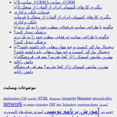
از سایت تا CRM
پیگیری کارهای کنسولی ایران از آلمان؛ از میخک تا خدمات
بانکی و اداری
چگونه با طراحی سایت حرفه‌ای، مطب خود را به یک برند
پزشکی تبدیل کنید؟
دیجیتال مارکتر کیست و چه مهارت‌هایی باید داشته باشد؟
بهترین مانیتور استوک را از کجا بخریم؟ معرفی فروشگاه
دانش رایانه
موضوعات وبسایت
HTML
CSS
javascript
Magazine
application
microsoft office
graphic
illustrator
network
PHP
seo
pc games
photoshop
Technology
آموزش
wordpress theme
آموزش برنامه نویسی
آموزش شبکه های کامپیوتری
ایلاستریتور