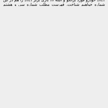
شماره خواهیم شناخت. فهرست مطلب شماره سی و هشتم
ماهنامه دنیای تراشه به شرح زیر می باشد.
اینفوگرافیک : آماری از کاربران ایرانی شبکه های
مشاهده
اجتماعی
فهرست مطالب شماره سی و هشتم مجله
الکترونیکی چیپست
دواپس (DevOps)
وظایف کارشناس دواپس
تکنولوژی های سبز – بخش دوم
فورد برانکو 2021
10 بازی برتر سال 2021
گزارش ها و رویدادهای فناورانه
هم اکنون می توانید به صورت کاملا رایگان و آنلاین، سی و
هشتمین شماره از مجله الکترونیکی چیپست را مطالعه کنید.
علاوه بر این برای دسترسی به سایر شماره های این ماهنامه،
کافیست به صفحه
مجله الکترونیکی چیپست
در وبسایت مقاله آی
تی مراجعه نمایید.