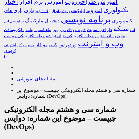
اخبار
آموزش طراحی وب
آموزش نرم افزار
تکنولوژی
اندروید
بازی
بازی های
اپلیکیشن
اچ تی ام ال
ایلاستریتور
برنامه نویسی
کامپیوتری
دیجیتال مارکتینگ
سئو
سی اس
شبکه
طراحی سایت
فتوشاپ
ماهنامه بازینامه
مایکروسافت
اس
قالب وردپرس
مجله الکترونیکی دنیای تراشه
مجله الکترونیکی چیپست
مایکروسافت آفیس
وب و اینترنت
وردپرس
کسب و کار
کسب و کار اینترنتی
گرافیک
0
مقاله های آموزشی
شماره سی و هشتم مجله الکترونیکی چیپست – موضوع این
شماره: دواپس (DevOps)
شماره سی و هشتم مجله الکترونیکی
چیپست – موضوع این شماره: دواپس
(DevOps)