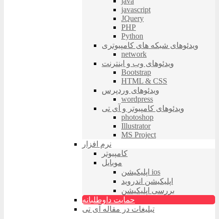
java
javascript
JQuery
PHP
Python
ویدئوهای شبکه های کامپیوتری
network
ویدئوهای وب و اینترنت
Bootstrap
HTML & CSS
ویدئوهای وردپرس
wordpress
ویدئوهای کامپیوتر و آی تی
photoshop
Illustrator
MS Project
نرم افزار
کامپیوتر
موبایل
اپلیکیشن ios
اپلیکیشن اندروید
بررسی اپلیکیشن
حمایت داوطلبانه
تبلیغات در مقاله آی تی