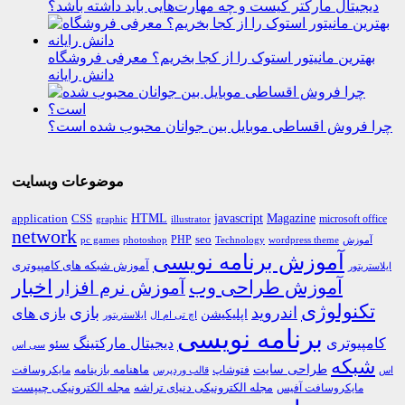
دیجیتال مارکتر کیست و چه مهارت‌هایی باید داشته باشد؟
بهترین مانیتور استوک را از کجا بخریم؟ معرفی فروشگاه
دانش رایانه
چرا فروش اقساطی موبایل بین جوانان محبوب شده است؟
موضوعات وبسایت
HTML
CSS
javascript
Magazine
application
microsoft office
graphic
illustrator
network
PHP
seo
pc games
photoshop
Technology
آموزش
wordpress theme
آموزش برنامه نویسی
آموزش شبکه های کامپیوتری
ایلاستریتور
اخبار
آموزش طراحی وب
آموزش نرم افزار
تکنولوژی
اندروید
بازی
بازی های
اپلیکیشن
اچ تی ام ال
ایلاستریتور
برنامه نویسی
کامپیوتری
دیجیتال مارکتینگ
سئو
سی اس
شبکه
طراحی سایت
فتوشاپ
ماهنامه بازینامه
مایکروسافت
اس
قالب وردپرس
مجله الکترونیکی دنیای تراشه
مجله الکترونیکی چیپست
مایکروسافت آفیس