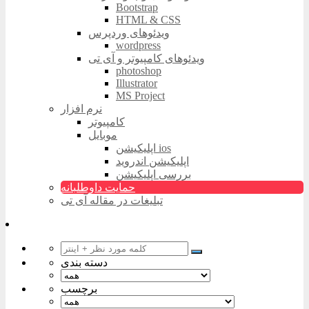
Bootstrap
HTML & CSS
ویدئوهای وردپرس
wordpress
ویدئوهای کامپیوتر و آی تی
photoshop
Illustrator
MS Project
نرم افزار
کامپیوتر
موبایل
اپلیکیشن ios
اپلیکیشن اندروید
بررسی اپلیکیشن
حمایت داوطلبانه
تبلیغات در مقاله آی تی
دسته بندی
برچسب