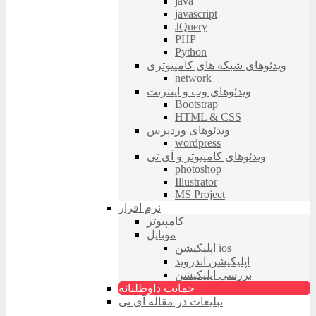
java
javascript
JQuery
PHP
Python
ویدئوهای شبکه های کامپیوتری
network
ویدئوهای وب و اینترنت
Bootstrap
HTML & CSS
ویدئوهای وردپرس
wordpress
ویدئوهای کامپیوتر و آی تی
photoshop
Illustrator
MS Project
نرم افزار
کامپیوتر
موبایل
اپلیکیشن ios
اپلیکیشن اندروید
بررسی اپلیکیشن
حمایت داوطلبانه
تبلیغات در مقاله آی تی