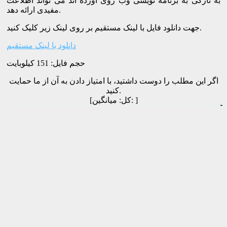
به تازگی به برنامه نویسی وب روی آورده اند می تواند اطلاعت
مفیدی ارائه دهد.
جهت دانلود فایل با لینک مستقیم بر روی لینک زیر کلیک کنید.
دانلود با لینک مستقیم
حجم فایل: 151 کیلوبایت
اگر این مطلب را دوست داشتید، با امتیاز دادن به آن از ما حمایت
کنید.
]
میانگین:
[کل:
دانلود کتاب بررسی تخصصی سخت افزار کامپیوتر
مشاهده
برچسب‌ها:
آموزش پایگاه داده
,
دیتابیس
,
وب و اینترنت
مشاهده بیشتر
کتاب شبکه های کامپیوتری رویکرد فراز به فرود (بالا به
پایین) راس کوروس + حل مسائل
شماره پنجاه و چهارم مجله الکترونیکی چیپست با موضوع
اپل ویژن پرو
دانلود کتاب آموزش کار با کامپیوتر کلید