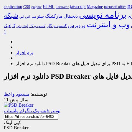
n
HTML
CSS
javascript
Magazine
application
microsoft office
graphic
illustrator
برنامه نویسی
شبکه
ری
دیجیتال مارکتینگ
سئو
سی اس اس
وب و اینترنت
وردپرس
کسب و کار
گرافیک
کسب و کار اینترنتی
1
نرم افزار
نویسنده:
مسعود واعظ
11 سال پیش
توییتر
فیسبوک
تلگرام
واتساپ
کپی لینک
PSD Breaker