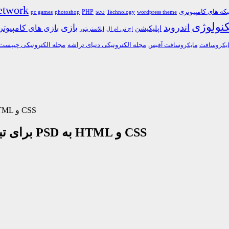
etwork
ه های کامپیوتری
PHP
seo
pc games
photoshop
Technology
wordpress theme
کنولوژی
اندروید
بازی
بازی های کامپیوت
اپلیکیشن
اچ تی ام ال
ایلاستریتور
مجله الکترونیکی دنیای تراشه
مجله الکترونیکی چیپست
یکروسافت
مایکروسافت آفیس
دانلود نرم افزار PSD Breaker برای تبدیل فایل های PSD به HTML و CSS
دانلود نرم افزار PSD Breaker برای تبدیل فایل های PSD به HTML و CSS