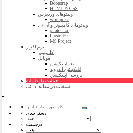
Bootstrap
HTML & CSS
ویدئوهای وردپرس
wordpress
ویدئوهای کامپیوتر و آی تی
photoshop
Illustrator
MS Project
نرم افزار
کامپیوتر
موبایل
اپلیکیشن ios
اپلیکیشن اندروید
بررسی اپلیکیشن
حمایت داوطلبانه
تبلیغات در مقاله آی تی
دسته بندی
برچسب