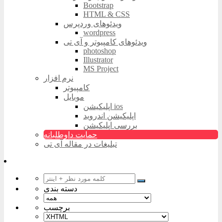
Bootstrap
HTML & CSS
ویدئوهای وردپرس
wordpress
ویدئوهای کامپیوتر و آی تی
photoshop
Illustrator
MS Project
نرم افزار
کامپیوتر
موبایل
اپلیکیشن ios
اپلیکیشن اندروید
بررسی اپلیکیشن
حمایت داوطلبانه
تبلیغات در مقاله آی تی
دسته بندی
برچسب