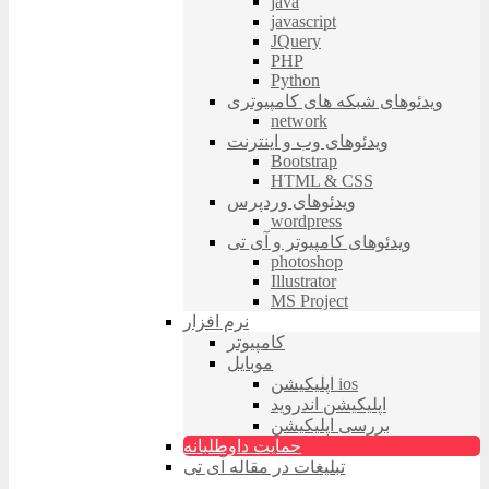
java
javascript
JQuery
PHP
Python
ویدئوهای شبکه های کامپیوتری
network
ویدئوهای وب و اینترنت
Bootstrap
HTML & CSS
ویدئوهای وردپرس
wordpress
ویدئوهای کامپیوتر و آی تی
photoshop
Illustrator
MS Project
نرم افزار
کامپیوتر
موبایل
اپلیکیشن ios
اپلیکیشن اندروید
بررسی اپلیکیشن
حمایت داوطلبانه
تبلیغات در مقاله آی تی