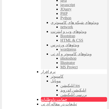
java
javascript
JQuery
PHP
Python
ویدئوهای شبکه های کامپیوتری
network
ویدئوهای وب و اینترنت
Bootstrap
HTML & CSS
ویدئوهای وردپرس
wordpress
ویدئوهای کامپیوتر و آی تی
photoshop
Illustrator
MS Project
نرم افزار
کامپیوتر
موبایل
اپلیکیشن ios
اپلیکیشن اندروید
بررسی اپلیکیشن
حمایت داوطلبانه
تبلیغات در مقاله آی تی