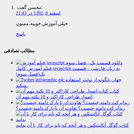
گفت:
محسن
اسفند 8, 1392 در 21:43
خیلی آموزش خوبیه،ممنون
پاسخ
مطالب تصادفی
دانلود
فیلم آموزش کامل javascript به زبان فارسی – قسمت
یک(فصل سوم)
جهان چگونه از توئیتر استفاده
میکند.
کتاب
اصول طراحی کاراکتر و 10 نکته مهم آن
ریدایرکت دامنه چیست؟ تفاوت آن با پارک دامنه چیست؟
کتاب گوگل آنالیتیکس و هر آنچه که باید برای کار با آن بدانید