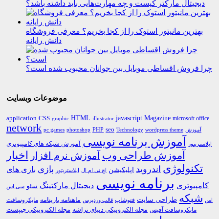
دیجیتال مارکتر کیست و چه مهارت‌هایی باید داشته باشد؟
بهترین مانیتور استوک را از کجا بخریم؟ معرفی فروشگاه
دانش رایانه
چرا فروش اقساطی موبایل بین جوانان محبوب شده است؟
موضوعات وبسایت
HTML
CSS
javascript
Magazine
application
microsoft office
graphic
illustrator
network
PHP
seo
pc games
photoshop
Technology
آموزش
wordpress theme
آموزش برنامه نویسی
آموزش شبکه های کامپیوتری
ایلاستریتور
اخبار
آموزش طراحی وب
آموزش نرم افزار
تکنولوژی
اندروید
بازی
بازی های
اپلیکیشن
اچ تی ام ال
ایلاستریتور
برنامه نویسی
کامپیوتری
دیجیتال مارکتینگ
سئو
سی اس
شبکه
طراحی سایت
فتوشاپ
ماهنامه بازینامه
مایکروسافت
اس
قالب وردپرس
مجله الکترونیکی دنیای تراشه
مجله الکترونیکی چیپست
مایکروسافت آفیس