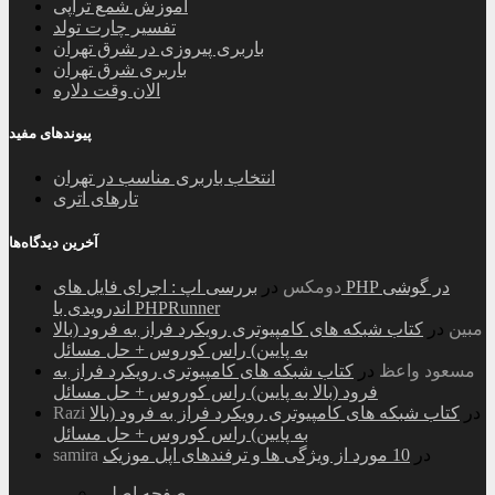
آموزش شمع تراپی
تفسیر چارت تولد
باربری پیروزی در شرق تهران
باربری شرق تهران
الان وقت دلاره
پیوندهای مفید
انتخاب باربری مناسب در تهران
تارهای اتری
آخرین دیدگاه‌ها
دومکس
در
بررسی اپ : اجرای فایل های PHP در گوشی
اندرویدی با PHPRunner
مبین
در
کتاب شبکه های کامپیوتری رویکرد فراز به فرود (بالا
به پایین) راس کوروس + حل مسائل
مسعود واعظ
در
کتاب شبکه های کامپیوتری رویکرد فراز به
فرود (بالا به پایین) راس کوروس + حل مسائل
در
کتاب شبکه های کامپیوتری رویکرد فراز به فرود (بالا
Razi
به پایین) راس کوروس + حل مسائل
در
10 مورد از ویژگی ها و ترفندهای اپل موزیک
samira
صفحه اصلی