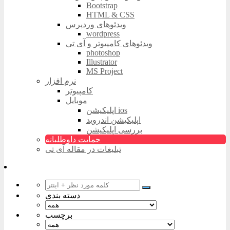
Bootstrap
HTML & CSS
ویدئوهای وردپرس
wordpress
ویدئوهای کامپیوتر و آی تی
photoshop
Illustrator
MS Project
نرم افزار
کامپیوتر
موبایل
اپلیکیشن ios
اپلیکیشن اندروید
بررسی اپلیکیشن
حمایت داوطلبانه
تبلیغات در مقاله آی تی
دسته بندی
برچسب