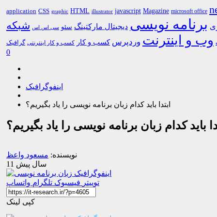
n
HTML
CSS
javascript
Magazine
application
microsoft office
graphic
illustrator
برنامه نویسی
شبکه
ری
دیجیتال مارکتینگ
سئو
سی اس اس
وب و اینترنت
وردپرس
کسب و کار
گرافیک
کسب و کار اینترنتی
0
اینفوگرافیک
ابتدا باید کدام زبان برنامه نویسی را یاد بگیریم؟
دا باید کدام زبان برنامه نویسی را یاد بگیریم؟
نویسنده:
مسعود واعظ
11 سال پیش
توییتر
فیسبوک
تلگرام
واتساپ
کپی لینک