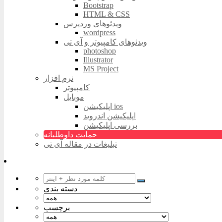
Bootstrap
HTML & CSS
ویدئوهای وردپرس
wordpress
ویدئوهای کامپیوتر و آی تی
photoshop
Illustrator
MS Project
نرم افزار
کامپیوتر
موبایل
اپلیکیشن ios
اپلیکیشن اندروید
بررسی اپلیکیشن
حمایت داوطلبانه
تبلیغات در مقاله آی تی
دسته بندی
برچسب