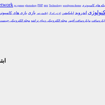
etwork
ه های کامپیوتری
PHP
seo
pc games
photoshop
Technology
wordpress theme
کنولوژی
اندروید
بازی
بازی های کامپیوت
اپلیکیشن
اچ تی ام ال
ایلاستریتور
مجله الکترونیکی دنیای تراشه
مجله الکترونیکی چیپست
یکروسافت
مایکروسافت آفیس
ابت