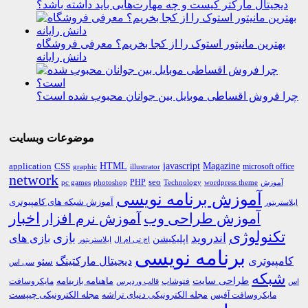
دیجیتال مارکتر کیست و چه مهارت‌هایی باید داشته باشد؟
بهترین مانیتور استوک را از کجا بخریم؟ معرفی فروشگاه
دانش رایانه
چرا فروش اقساطی موبایل بین جوانان محبوب شده است؟
موضوعات وبسایت
HTML
CSS
javascript
Magazine
application
microsoft office
graphic
illustrator
network
PHP
seo
pc games
photoshop
Technology
آموزش
wordpress theme
آموزش برنامه نویسی
آموزش شبکه های کامپیوتری
ایلاستریتور
اخبار
آموزش طراحی وب
آموزش نرم افزار
تکنولوژی
اندروید
بازی
بازی های
اپلیکیشن
اچ تی ام ال
ایلاستریتور
برنامه نویسی
کامپیوتری
دیجیتال مارکتینگ
سئو
سی اس
شبکه
طراحی سایت
فتوشاپ
ماهنامه بازینامه
مایکروسافت
اس
قالب وردپرس
مجله الکترونیکی دنیای تراشه
مجله الکترونیکی چیپست
مایکروسافت آفیس