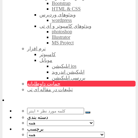
Bootstrap
HTML & CSS
ویدئوهای وردپرس
wordpress
ویدئوهای کامپیوتر و آی تی
photoshop
Illustrator
MS Project
نرم افزار
کامپیوتر
موبایل
اپلیکیشن ios
اپلیکیشن اندروید
بررسی اپلیکیشن
حمایت داوطلبانه
تبلیغات در مقاله آی تی
دسته بندی
برچسب