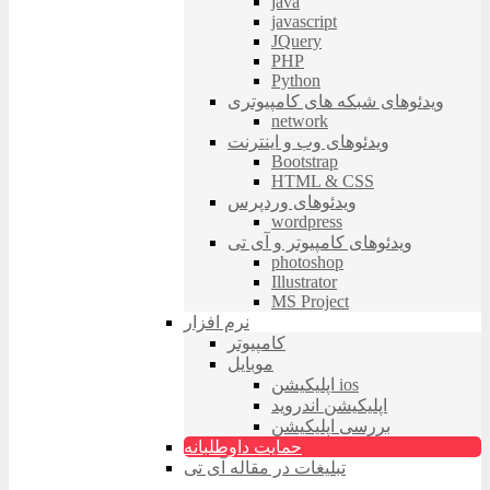
java
javascript
JQuery
PHP
Python
ویدئوهای شبکه های کامپیوتری
network
ویدئوهای وب و اینترنت
Bootstrap
HTML & CSS
ویدئوهای وردپرس
wordpress
ویدئوهای کامپیوتر و آی تی
photoshop
Illustrator
MS Project
نرم افزار
کامپیوتر
موبایل
اپلیکیشن ios
اپلیکیشن اندروید
بررسی اپلیکیشن
حمایت داوطلبانه
تبلیغات در مقاله آی تی