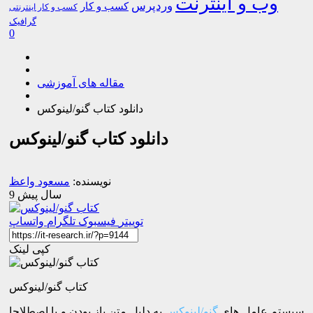
وب و اینترنت
وردپرس
کسب و کار
کسب و کار اینترنتی
گرافیک
0
مقاله های آموزشی
دانلود کتاب گنو/لینوکس
دانلود کتاب گنو/لینوکس
نویسنده:
مسعود واعظ
9 سال پیش
توییتر
فیسبوک
تلگرام
واتساپ
کپی لینک
کتاب گنو/لینوکس
سیستم عامل های
گنو/لینوکس
به دلیل متن باز بودن و یا اصطلاحا