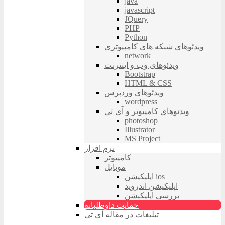
java
javascript
JQuery
PHP
Python
ویدئوهای شبکه های کامپیوتری
network
ویدئوهای وب و اینترنت
Bootstrap
HTML & CSS
ویدئوهای وردپرس
wordpress
ویدئوهای کامپیوتر و آی تی
photoshop
Illustrator
MS Project
نرم افزار
کامپیوتر
موبایل
اپلیکیشن ios
اپلیکیشن اندروید
بررسی اپلیکیشن
حمایت داوطلبانه
تبلیغات در مقاله آی تی