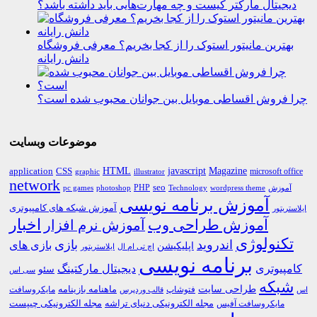
دیجیتال مارکتر کیست و چه مهارت‌هایی باید داشته باشد؟
بهترین مانیتور استوک را از کجا بخریم؟ معرفی فروشگاه
دانش رایانه
چرا فروش اقساطی موبایل بین جوانان محبوب شده است؟
موضوعات وبسایت
HTML
CSS
javascript
Magazine
application
microsoft office
graphic
illustrator
network
PHP
seo
pc games
photoshop
Technology
آموزش
wordpress theme
آموزش برنامه نویسی
آموزش شبکه های کامپیوتری
ایلاستریتور
اخبار
آموزش طراحی وب
آموزش نرم افزار
تکنولوژی
اندروید
بازی
بازی های
اپلیکیشن
اچ تی ام ال
ایلاستریتور
برنامه نویسی
کامپیوتری
دیجیتال مارکتینگ
سئو
سی اس
شبکه
طراحی سایت
فتوشاپ
ماهنامه بازینامه
مایکروسافت
اس
قالب وردپرس
مجله الکترونیکی دنیای تراشه
مجله الکترونیکی چیپست
مایکروسافت آفیس