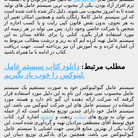
نرم افزاز آزاد بودن، یکی از محبوب ترین سیستم عامل های تولید
شده تا به امروز محبوب می شوند. دلیل ذکر شده باعث شده است
که این سیستم عامل کاملا رایگان باشد و همچنین امکان تغییر آن
به هر نحوی، بدون نقض قانون کپی رایت و یا کسب اجازه از
شخص یا شرکت خاصی وجود دارد. پس می تواند در هر زمینه ای
مورد استفاده قرار بگیرد. کتابی را برای علاقه مندان به این
سیستم عامل تهیه کرده ایم که به ریز و درشت مطالب مربوط به
آن اشاره کرده و به آموزش آن نیز پرداخته است. جهت دریافت
کتاب در ادامه با ما همراه باشید.
مطلب مرتبط:
دانلود کتاب سیستم عامل
لینوکس را خوب یاد بگیریم.
سیستم عامل گنو/لینوکس خود به صورت مستقیم یک سیستم
عامل محسوب نمی شود، این نام به این دلیل مورد استفاده قرار
گرفته که شرکت ارائه دهنده آن گنو نام دارد و هسته مورد
استفاده در سیستم عامل های این شرکت لینوکس می باشد. این
سیستم عامل خود دارای چندین توزیع مختلف است که از جمله
می توان به توزیع های
دبیان
، ردهت و
اوبونتو
اشاره کرد. کتاب
فوق توسط آقای مصطفی مرادیان تهیه و گردآوری شده است. این
کتاب یکی از بهترین منابع فارسی جهت آشنایی با سیستم عامل
گنو/لینوکس می باشد، همچنین برای یادگیری توزیع دبیان این