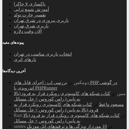
پاکسازی ۷ چاکرا
آموزش شمع تراپی
تفسیر چارت تولد
باربری پیروزی در شرق تهران
باربری شرق تهران
الان وقت دلاره
پیوندهای مفید
انتخاب باربری مناسب در تهران
تارهای اتری
آخرین دیدگاه‌ها
دومکس
در
بررسی اپ : اجرای فایل های PHP در گوشی
اندرویدی با PHPRunner
مبین
در
کتاب شبکه های کامپیوتری رویکرد فراز به فرود (بالا
به پایین) راس کوروس + حل مسائل
مسعود واعظ
در
کتاب شبکه های کامپیوتری رویکرد فراز به
فرود (بالا به پایین) راس کوروس + حل مسائل
در
کتاب شبکه های کامپیوتری رویکرد فراز به فرود (بالا
Razi
به پایین) راس کوروس + حل مسائل
در
10 مورد از ویژگی ها و ترفندهای اپل موزیک
samira