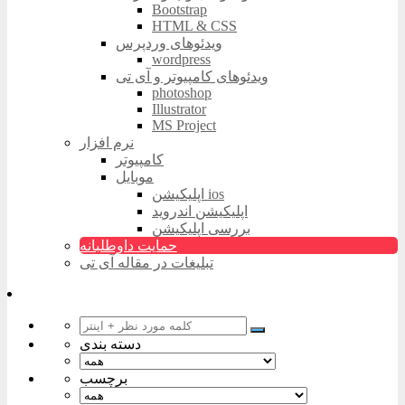
Bootstrap
HTML & CSS
ویدئوهای وردپرس
wordpress
ویدئوهای کامپیوتر و آی تی
photoshop
Illustrator
MS Project
نرم افزار
کامپیوتر
موبایل
اپلیکیشن ios
اپلیکیشن اندروید
بررسی اپلیکیشن
حمایت داوطلبانه
تبلیغات در مقاله آی تی
دسته بندی
برچسب